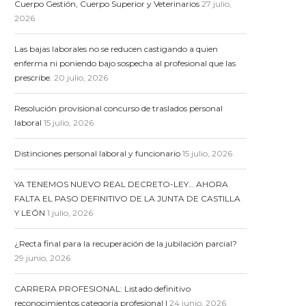
Cuerpo Gestión, Cuerpo Superior y Veterinarios
27 julio,
2026
Las bajas laborales no se reducen castigando a quien
enferma ni poniendo bajo sospecha al profesional que las
prescribe.
20 julio, 2026
Resolución provisional concurso de traslados personal
laboral
15 julio, 2026
Distinciones personal laboral y funcionario
15 julio, 2026
YA TENEMOS NUEVO REAL DECRETO-LEY… AHORA
FALTA EL PASO DEFINITIVO DE LA JUNTA DE CASTILLA
Y LEÓN
1 julio, 2026
¿Recta final para la recuperación de la jubilación parcial?
29 junio, 2026
CARRERA PROFESIONAL: Listado definitivo
reconocimientos categoría profesional I
24 junio, 2026