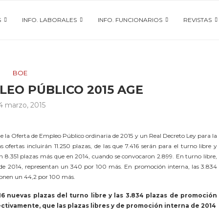
S
INFO. LABORALES
INFO. FUNCIONARIOS
REVISTAS
BOE
LEO PÚBLICO 2015 AGE
4 marzo, 2015
e la Oferta de Empleo Público ordinaria de 2015 y un Real Decreto Ley para la
fertas incluirán 11.250 plazas, de las que 7.416 serán para el turno libre y
n 8.351 plazas más que en 2014, cuando se convocaron 2.899. En turno libre,
zas de 2014, representan un 340 por 100 más. En promoción interna, las 3.834
uponen un 44,2 por 100 más.
16 nuevas plazas del turno libre y las 3.834 plazas de promoción
ectivamente, que las plazas libres y de promoción interna de 2014