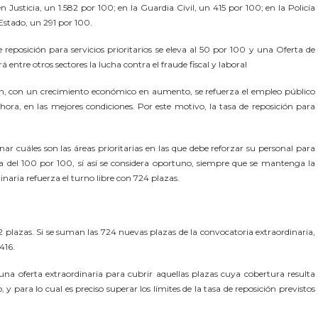
 Justicia, un 1.582 por 100; en la Guardia Civil, un 415 por 100; en la Policía
Estado, un 291 por 100.
reposición para servicios prioritarios se eleva al 50 por 100 y una Oferta de
entre otros sectores la lucha contra el fraude fiscal y laboral
ón, con un crecimiento económico en aumento, se refuerza el empleo público
hora, en las mejores condiciones. Por este motivo, la tasa de reposición para
r cuáles son las áreas prioritarias en las que debe reforzar su personal para
ma del 100 por 100, sí así se considera oportuno, siempre que se mantenga la
naria refuerza el turno libre con 724 plazas.
 plazas. Si se suman las 724 nuevas plazas de la convocatoria extraordinaria,
416.
na oferta extraordinaria para cubrir aquellas plazas cuya cobertura resulta
, y para lo cual es preciso superar los límites de la tasa de reposición previstos