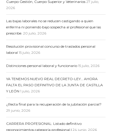
Cuerpo Gestión, Cuerpo Superior y Veterinarios
27 julio,
2026
Las bajas laborales no se reducen castigando a quien
enferma ni poniendo bajo sospecha al profesional que las
prescribe.
20 julio, 2026
Resolución provisional concurso de traslados personal
laboral
15 julio, 2026
Distinciones personal laboral y funcionario
15 julio, 2026
YA TENEMOS NUEVO REAL DECRETO-LEY… AHORA
FALTA EL PASO DEFINITIVO DE LA JUNTA DE CASTILLA
Y LEÓN
1 julio, 2026
¿Recta final para la recuperación de la jubilación parcial?
29 junio, 2026
CARRERA PROFESIONAL: Listado definitivo
reconocimientos categoría profesional I
24 junio, 2026