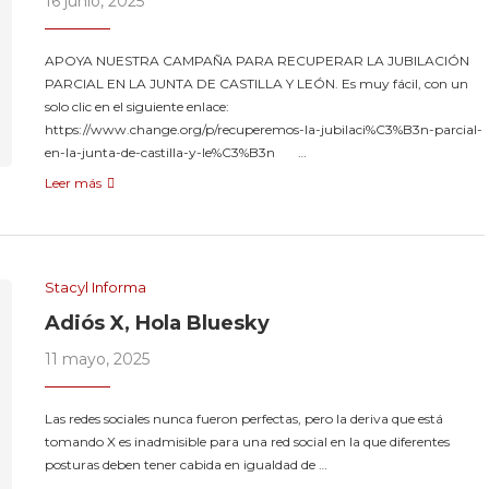
16 junio, 2025
APOYA NUESTRA CAMPAÑA PARA RECUPERAR LA JUBILACIÓN
PARCIAL EN LA JUNTA DE CASTILLA Y LEÓN. Es muy fácil, con un
solo clic en el siguiente enlace:
https://www.change.org/p/recuperemos-la-jubilaci%C3%B3n-parcial-
en-la-junta-de-castilla-y-le%C3%B3n …
Leer más
Stacyl Informa
Adiós X, Hola Bluesky
11 mayo, 2025
Las redes sociales nunca fueron perfectas, pero la deriva que está
tomando X es inadmisible para una red social en la que diferentes
posturas deben tener cabida en igualdad de …