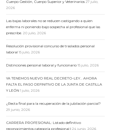
Cuerpo Gestión, Cuerpo Superior y Veterinarios
27 julio,
2026
Las bajas laborales no se reducen castigando a quien
enferma ni poniendo bajo sospecha al profesional que las
prescribe.
20 julio, 2026
Resolución provisional concurso de traslados personal
laboral
15 julio, 2026
Distinciones personal laboral y funcionario
15 julio, 2026
YA TENEMOS NUEVO REAL DECRETO-LEY… AHORA
FALTA EL PASO DEFINITIVO DE LA JUNTA DE CASTILLA
Y LEÓN
1 julio, 2026
¿Recta final para la recuperación de la jubilación parcial?
29 junio, 2026
CARRERA PROFESIONAL: Listado definitivo
reconocimientos categoría profesional I
24 junio, 2026