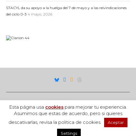
STACYL da su apoyo a la huelga del 7 de mayo y a las reivindicaciones
del ciclo 0-3
4 mayo, 2026
Esta página usa
cookies
para mejorar tu experiencia.
Asumimos que estas de acuerdo, pero si quieres
descativarlas, revisa la politica de cookies.
Aceptar
Settings
Acceso