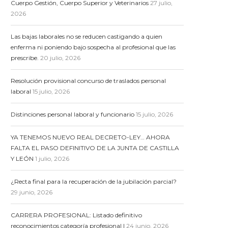
Cuerpo Gestión, Cuerpo Superior y Veterinarios
27 julio,
2026
Las bajas laborales no se reducen castigando a quien
enferma ni poniendo bajo sospecha al profesional que las
prescribe.
20 julio, 2026
Resolución provisional concurso de traslados personal
laboral
15 julio, 2026
Distinciones personal laboral y funcionario
15 julio, 2026
YA TENEMOS NUEVO REAL DECRETO-LEY… AHORA
FALTA EL PASO DEFINITIVO DE LA JUNTA DE CASTILLA
Y LEÓN
1 julio, 2026
¿Recta final para la recuperación de la jubilación parcial?
29 junio, 2026
CARRERA PROFESIONAL: Listado definitivo
reconocimientos categoría profesional I
24 junio, 2026