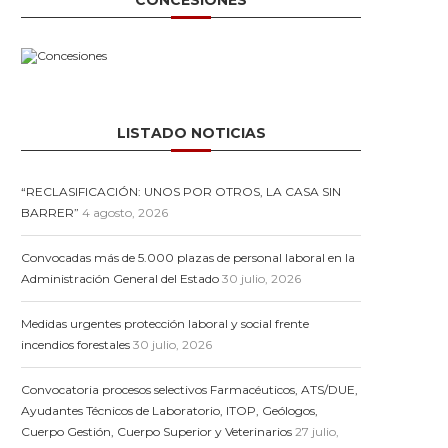
CONCESIONES
Calendario escolar curso 2024-
Fiestas locales mu
2025
Castilla y 
LISTADO NOTICIAS
“RECLASIFICACIÓN: UNOS POR OTROS, LA CASA SIN
BARRER”
4 agosto, 2026
Convocadas más de 5.000 plazas de personal laboral en la
Administración General del Estado
30 julio, 2026
Medidas urgentes protección laboral y social frente
incendios forestales
30 julio, 2026
Convocatoria procesos selectivos Farmacéuticos, ATS/DUE,
Ayudantes Técnicos de Laboratorio, ITOP, Geólogos,
Cuerpo Gestión, Cuerpo Superior y Veterinarios
27 julio,