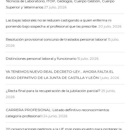
Técnicos de Laboratorio, ITOP, Geólogos, Cuerpo Gestión, Cuerpo
Superior y Veterinarios
27 julio, 2026
Las bajas laborales no se reducen castigando a quien enferma ni
poniendo bajo sospecha al profesional que las prescribe.
20 julio, 2026
Resolución provisional concurso de traslados personal laboral
15 julio,
2026
Distinciones personal laboral y funcionario
15 julio, 2026
YA TENEMOS NUEVO REAL DECRETO-LEY… AHORA FALTA EL
PASO DEFINITIVO DE LA JUNTA DE CASTILLA Y LEÓN
1 julio, 2026
¿Recta final para la recuperación de la jubilación parcial?
29 junio,
2026
CARRERA PROFESIONAL: Listado definitivo reconocimientos
categoría profesional I
24 junio, 2026
20 organizaciones pedimos a la UE más presupuesto para proteger la