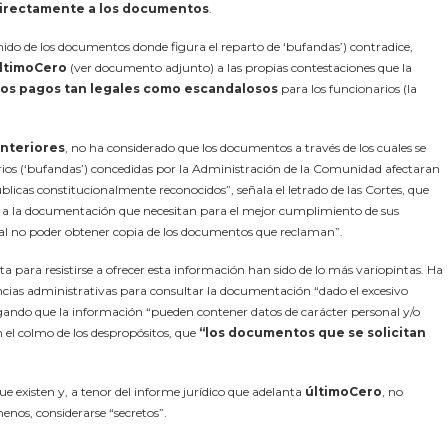
 directamente a los documentos
.
enido de los documentos donde figura el reparto de ‘bufandas’) contradice,
ltimoCero
(ver documento adjunto) a las propias contestaciones que la
stos pagos tan legales como escandalosos
para los funcionarios (la
anteriores
, no ha considerado que los documentos a través de los cuales se
arios (‘bufandas’) concedidas por la Administración de la Comunidad afectaran
blicas constitucionalmente reconocidos”, señala el letrado de las Cortes, que
r a la documentación que necesitan para el mejor cumplimiento de sus
al no poder obtener copia de los documentos que reclaman”.
a para resistirse a ofrecer esta información han sido de lo más variopintas. Ha
encias administrativas para consultar la documentación “dado el excesivo
ando que la información “pueden contener datos de carácter personal y/o
n el colmo de los despropósitos, que
“los documentos que se solicitan
e existen y, a tenor del informe jurídico que adelanta
últimoCero
, no
enos, considerarse “secretos”.