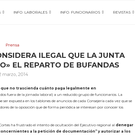
S
INFO. LABORALES
INFO. FUNCIONARIOS
REVISTAS
Prensa
ONSIDERA ILEGAL QUE LA JUNTA
TO» EL REPARTO DE BUFANDAS
2 marzo, 2014
ra que no trascienda cuánto paga legalmente en
ados fuera de la jornada laboral) a un reducido grupo de funcionarios. La
be ser expuesta en los tablones de anuncios de cada Consejería cada vez que se
ores de la oposición que de forma periódica se interesan por conocer los
Cortes ha frustrado el intento de ocultación del Ejecutivo regional al
denegar
 concernientes a la petición de documentación” y autorizar a los