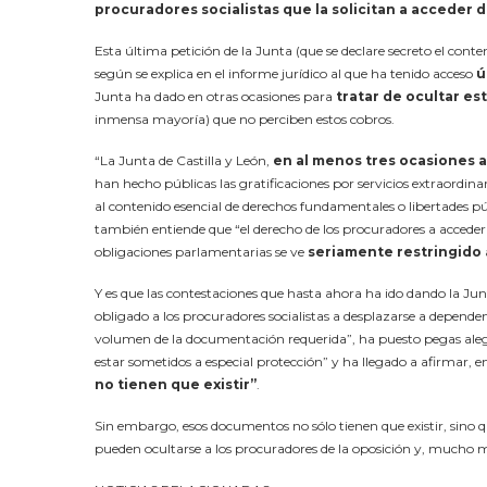
procuradores socialistas que la solicitan a acceder
Esta última petición de la Junta (que se declare secreto el cont
según se explica en el informe jurídico al que ha tenido acceso
ú
Junta ha dado en otras ocasiones para
tratar de ocultar e
inmensa mayoría) que no perciben estos cobros.
“La Junta de Castilla y León,
en al menos tres ocasiones 
han hecho públicas las gratificaciones por servicios extraordin
al contenido esencial de derechos fundamentales o libertades pú
también entiende que “el derecho de los procuradores a accede
obligaciones parlamentarias se ve
seriamente restringido
Y es que las contestaciones que hasta ahora ha ido dando la Junt
obligado a los procuradores socialistas a desplazarse a depend
volumen de la documentación requerida”, ha puesto pegas aleg
estar sometidos a especial protección” y ha llegado a afirmar, e
no tienen que existir”
.
Sin embargo, esos documentos no sólo tienen que existir, sino qu
pueden ocultarse a los procuradores de la oposición y, mucho m