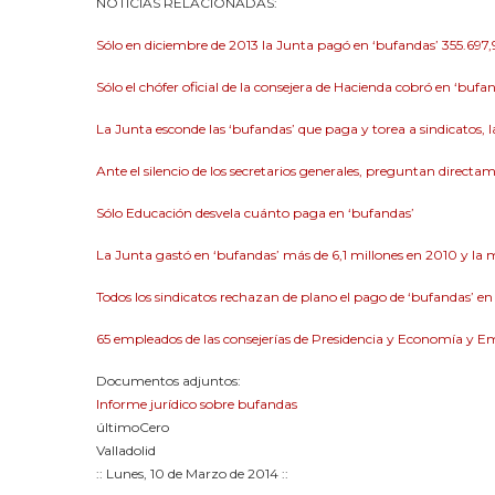
NOTICIAS RELACIONADAS:
Sólo en diciembre de 2013 la Junta pagó en ‘bufandas’ 355.697,
Sólo el chófer oficial de la consejera de Hacienda cobró en ‘buf
La Junta esconde las ‘bufandas’ que paga y torea a sindicatos, l
Ante el silencio de los secretarios generales, preguntan directa
Sólo Educación desvela cuánto paga en ‘bufandas’
La Junta gastó en ‘bufandas’ más de 6,1 millones en 2010 y la 
Todos los sindicatos rechazan de plano el pago de ‘bufandas’ en
65 empleados de las consejerías de Presidencia y Economía y 
Documentos adjuntos:
Informe jurídico sobre bufandas
últimoCero
Valladolid
:: Lunes, 10 de Marzo de 2014 ::