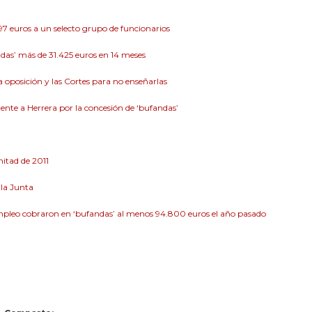
97 euros a un selecto grupo de funcionarios
andas’ más de 31.425 euros en 14 meses
a oposición y las Cortes para no enseñarlas
mente a Herrera por la concesión de ‘bufandas’
mitad de 2011
 la Junta
Empleo cobraron en ‘bufandas’ al menos 94.800 euros el año pasado