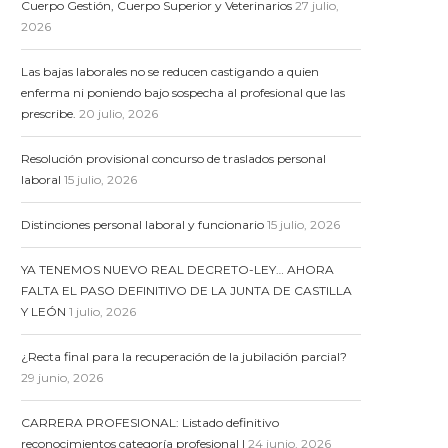
Cuerpo Gestión, Cuerpo Superior y Veterinarios
27 julio,
2026
Las bajas laborales no se reducen castigando a quien
enferma ni poniendo bajo sospecha al profesional que las
prescribe.
20 julio, 2026
Resolución provisional concurso de traslados personal
laboral
15 julio, 2026
Distinciones personal laboral y funcionario
15 julio, 2026
YA TENEMOS NUEVO REAL DECRETO-LEY… AHORA
FALTA EL PASO DEFINITIVO DE LA JUNTA DE CASTILLA
Y LEÓN
1 julio, 2026
¿Recta final para la recuperación de la jubilación parcial?
29 junio, 2026
CARRERA PROFESIONAL: Listado definitivo
reconocimientos categoría profesional I
24 junio, 2026