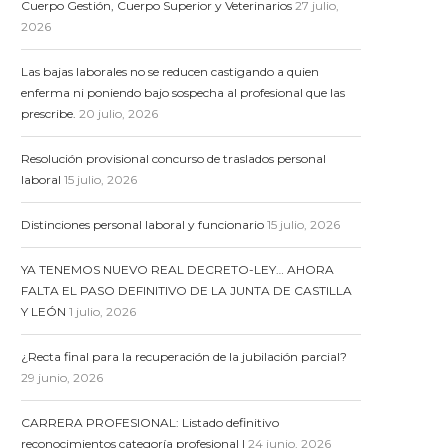
Cuerpo Gestión, Cuerpo Superior y Veterinarios
27 julio,
2026
Las bajas laborales no se reducen castigando a quien
enferma ni poniendo bajo sospecha al profesional que las
prescribe.
20 julio, 2026
Resolución provisional concurso de traslados personal
laboral
15 julio, 2026
Distinciones personal laboral y funcionario
15 julio, 2026
YA TENEMOS NUEVO REAL DECRETO-LEY… AHORA
FALTA EL PASO DEFINITIVO DE LA JUNTA DE CASTILLA
Y LEÓN
1 julio, 2026
¿Recta final para la recuperación de la jubilación parcial?
29 junio, 2026
CARRERA PROFESIONAL: Listado definitivo
reconocimientos categoría profesional I
24 junio, 2026