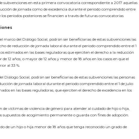
e subvenciones en esta primera convocatoria correspondiente a 2017 aquellas
reducción de jornada como de excedencia durante el periodo comprendido entre
ue los periodos posteriores se financien a través de futuras convocatorias.
ciones
l marco del Diálogo Social, podrán ser beneficiarias de estas subvenciones las
recho de reducción de jornada laboral durante el periodo comprendido entre el 1
itos estimados en las bases reguladoras que ejerciten el derecho a la reducción
r de 12 años; o mayor de 12 años y menor de 18 años en los casos en que el
ior al 33 %.
el Diálogo Social, podrán ser beneficiarias de estas subvenciones las personas
educción de jornada laboral durante el periodo comprendido entre el 1 de julio
mados en las bases reguladoras, que ejerciten el derecho de excedencia en los
n de víctimas de violencia de género para atender al cuidado de hijo o hija,
los supuestos de acogimiento permanente o guarda con fines de adopción.
ado de un hijo o hija menor de 18 años que tenga reconocido un grado de