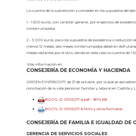
La cuantía de la subvención a conceder en los supuestos del ejerc
1.- 1.500 euros, con carácter general, por el ejercicio de exced
ininterrumpidos.
2.- 3.000 euros, para los supuestos de excedencia o reducción 
menos 12 meses, seis meses ininterrumpidos deberán disfrutarse
meses restantes por el otro, siendo en este caso la cuantía de 1
Más información en:
CONSEJERÍA DE ECONOMÍA Y HACIENDA
ORDEN EYH/959/2017, de 31 de octubre, por la que se aprueban 
conciliación de la vida personal, familiar y laboral en Castilla y 
BOCYL-D-09112017-6.pdf – 1874 KB
BOCYL-D-09112017-6.html y otros formatos
CONSEJERÍA DE FAMILIA E IGUALDAD DE
GERENCIA DE SERVICIOS SOCIALES