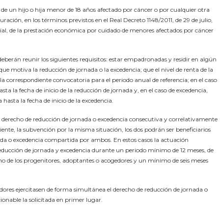
 de un hijo o hija menor de 18 años afectado por cáncer o por cualquier otra
ación, en los términos previstos en el Real Decreto 1148/2011, de 29 de julio,
Social, de la prestación económica por cuidado de menores afectados por cáncer
deberán reunir los siguientes requisitos: estar empadronadas y residir en algún
ue motiva la reducción de jornada o la excedencia; que el nivel de renta de la
n la correspondiente convocatoria para el periodo anual de referencia; en el caso
a la fecha de inicio de la reducción de jornada y, en el caso de excedencia,
asta la fecha de inicio de la excedencia.
el derecho de reducción de jornada o excedencia consecutiva y correlativamente
iente, la subvención por la misma situación, los dos podrán ser beneficiarios
da o excedencia compartida por ambos. En estos casos la actuación
 reducción de jornada y excedencia durante un periodo mínimo de 12 meses, de
uno de los progenitores, adoptantes o acogedores y un mínimo de seis meses
ores ejercitasen de forma simultánea el derecho de reducción de jornada o
ionable la solicitada en primer lugar.