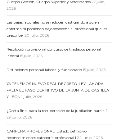
Cuerpo Gestión, Cuerpo Superior y Veterinarios
27 julio,
2026
Las bajas laborales no se reducen castigando a quien
enferma ni poniendo bajo sospecha al profesional que las
prescribe.
20 julio, 2026
Resolución provisional concurso de traslados personal
laboral
15 julio, 2026
Distinciones personal laboral y funcionario
15 julio, 2026
YA TENEMOS NUEVO REAL DECRETO-LEY… AHORA
FALTA EL PASO DEFINITIVO DE LA JUNTA DE CASTILLA
Y LEÓN
1 julio, 2026
¿Recta final para la recuperación de la jubilación parcial?
29 junio, 2026
CARRERA PROFESIONAL: Listado definitivo
reconocimientos categoría profesional I
24 junio, 2026