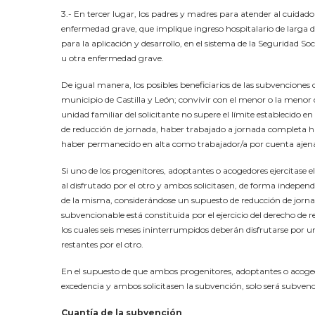
3.- En tercer lugar, los padres y madres para atender al cuidado
enfermedad grave, que implique ingreso hospitalario de larga dur
para la aplicación y desarrollo, en el sistema de la Seguridad 
u otra enfermedad grave.
De igual manera, los posibles beneficiarios de las subvenciones 
municipio de Castilla y León; convivir con el menor o la menor q
unidad familiar del solicitante no supere el límite establecido e
de reducción de jornada, haber trabajado a jornada completa hast
haber permanecido en alta como trabajador/a por cuenta ajena h
Si uno de los progenitores, adoptantes o acogedores ejercitase 
al disfrutado por el otro y ambos solicitasen, de forma independ
de la misma, considerándose un supuesto de reducción de jorna
subvencionable está constituida por el ejercicio del derecho de
los cuales seis meses ininterrumpidos deberán disfrutarse por 
restantes por el otro.
En el supuesto de que ambos progenitores, adoptantes o acoged
excedencia y ambos solicitasen la subvención, solo será subvenc
Cuantía de la subvención