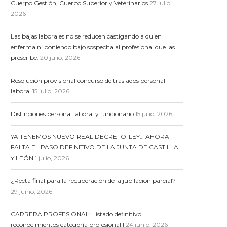
Cuerpo Gestión, Cuerpo Superior y Veterinarios
27 julio,
2026
Las bajas laborales no se reducen castigando a quien
enferma ni poniendo bajo sospecha al profesional que las
prescribe.
20 julio, 2026
Resolución provisional concurso de traslados personal
laboral
15 julio, 2026
Distinciones personal laboral y funcionario
15 julio, 2026
YA TENEMOS NUEVO REAL DECRETO-LEY… AHORA
FALTA EL PASO DEFINITIVO DE LA JUNTA DE CASTILLA
Y LEÓN
1 julio, 2026
¿Recta final para la recuperación de la jubilación parcial?
29 junio, 2026
CARRERA PROFESIONAL: Listado definitivo
reconocimientos categoría profesional I
24 junio, 2026