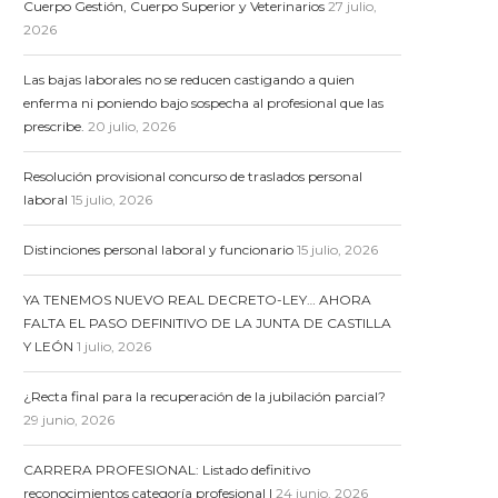
Cuerpo Gestión, Cuerpo Superior y Veterinarios
27 julio,
2026
Las bajas laborales no se reducen castigando a quien
enferma ni poniendo bajo sospecha al profesional que las
prescribe.
20 julio, 2026
Resolución provisional concurso de traslados personal
laboral
15 julio, 2026
Distinciones personal laboral y funcionario
15 julio, 2026
YA TENEMOS NUEVO REAL DECRETO-LEY… AHORA
FALTA EL PASO DEFINITIVO DE LA JUNTA DE CASTILLA
Y LEÓN
1 julio, 2026
¿Recta final para la recuperación de la jubilación parcial?
29 junio, 2026
CARRERA PROFESIONAL: Listado definitivo
reconocimientos categoría profesional I
24 junio, 2026