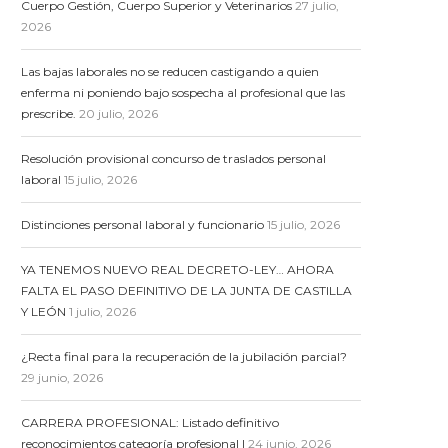
Cuerpo Gestión, Cuerpo Superior y Veterinarios
27 julio,
2026
Las bajas laborales no se reducen castigando a quien
enferma ni poniendo bajo sospecha al profesional que las
prescribe.
20 julio, 2026
Resolución provisional concurso de traslados personal
laboral
15 julio, 2026
Distinciones personal laboral y funcionario
15 julio, 2026
YA TENEMOS NUEVO REAL DECRETO-LEY… AHORA
FALTA EL PASO DEFINITIVO DE LA JUNTA DE CASTILLA
Y LEÓN
1 julio, 2026
¿Recta final para la recuperación de la jubilación parcial?
29 junio, 2026
CARRERA PROFESIONAL: Listado definitivo
reconocimientos categoría profesional I
24 junio, 2026