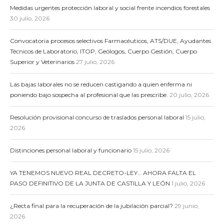
Medidas urgentes protección laboral y social frente incendios forestales
30 julio, 2026
Convocatoria procesos selectivos Farmacéuticos, ATS/DUE, Ayudantes
Técnicos de Laboratorio, ITOP, Geólogos, Cuerpo Gestión, Cuerpo
Superior y Veterinarios
27 julio, 2026
Las bajas laborales no se reducen castigando a quien enferma ni
poniendo bajo sospecha al profesional que las prescribe.
20 julio, 2026
Resolución provisional concurso de traslados personal laboral
15 julio,
2026
Distinciones personal laboral y funcionario
15 julio, 2026
YA TENEMOS NUEVO REAL DECRETO-LEY… AHORA FALTA EL
PASO DEFINITIVO DE LA JUNTA DE CASTILLA Y LEÓN
1 julio, 2026
¿Recta final para la recuperación de la jubilación parcial?
29 junio,
2026