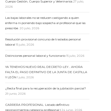
Cuerpo Gestión, Cuerpo Superior y Veterinarios
27 julio,
2026
Las bajas laborales no se reducen castigando a quien
enferma ni poniendo bajo sospecha al profesional que las
prescribe.
20 julio, 2026
Resolución provisional concurso de traslados personal
laboral
15 julio, 2026
Distinciones personal laboral y funcionario
15 julio, 2026
YA TENEMOS NUEVO REAL DECRETO-LEY… AHORA
FALTA EL PASO DEFINITIVO DE LA JUNTA DE CASTILLA
Y LEÓN
1 julio, 2026
¿Recta final para la recuperación de la jubilación parcial?
29 junio, 2026
CARRERA PROFESIONAL: Listado definitivo
reconocimientos categoría profesional I
24 junio, 2026