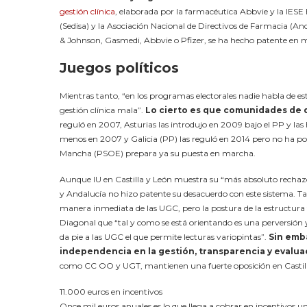
gestión clínica
, elaborada por la farmacéutica Abbvie y la IESE 
(Sedisa) y la Asociación Nacional de Directivos de Farmacia (And
& Johnson, Gasmedi, Abbvie o Pfizer, se ha hecho patente en mú
Juegos políticos
Mientras tanto, “en los programas electorales nadie habla de e
gestión clínica mala”.
Lo cierto es que comunidades de d
reguló en 2007, Asturias las introdujo en 2009 bajo el PP y las
menos en 2007 y Galicia (PP) las reguló en 2014 pero no ha po
Mancha (PSOE) prepara ya su puesta en marcha.
Aunque IU en Castilla y León muestra su “más absoluto rechazo
y Andalucía no hizo patente su desacuerdo con este sistema. Ta
manera inmediata de las UGC, pero la postura de la estructura
Diagonal que “tal y como se está orientando es una perversión y
da pie a las UGC el que permite lecturas variopintas”.
Sin emb
independencia en la gestión, transparencia y evalu
como CC OO y UGT, mantienen una fuerte oposición en Castilla 
11.000 euros en incentivos
Once mil euros anuales es lo que llega a cobrar en incentivos un