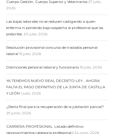
Cuerpo Gestión, Cuerpo Superior y Veterinarios
27 julio,
2026
Las bajas laborales no se reducen castigando a quien
enferma ni poniendo bajo sospecha al profesional que las
prescribe.
20 julio, 2026
Resolución provisional concurso de traslados personal
laboral
15 julio, 2026
Distinciones personal laboral y funcionario
15 julio, 2026
YA TENEMOS NUEVO REAL DECRETO-LEY… AHORA
FALTA EL PASO DEFINITIVO DE LA JUNTA DE CASTILLA
Y LEÓN
1 julio, 2026
¿Recta final para la recuperación de la jubilación parcial?
29 junio, 2026
CARRERA PROFESIONAL: Listado definitivo
reconocimientos categoría profesional I
24 junio, 2026