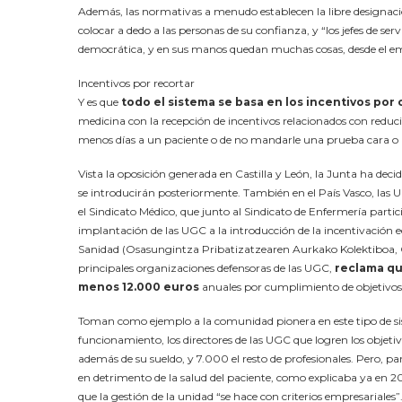
Además, las normativas a menudo establecen la libre designación
colocar a dedo a las personas de su confianza, y “los jefes de s
democrática, y en sus manos quedan muchas cosas, desde el empl
Incentivos por recortar
Y es que
todo el sistema se basa en los incentivos por
medicina con la recepción de incentivos relacionados con reducir 
menos días a un paciente o de no mandarle una prueba cara 
Vista la oposición generada en Castilla y León, la Junta ha dec
se introducirán posteriormente. También en el País Vasco, las
el Sindicato Médico, que junto al Sindicato de Enfermería parti
implantación de las UGC a la introducción de la incentivación e
Sanidad (Osasungintza Pribatizatzearen Aurkako Kolektiboa, OP
principales organizaciones defensoras de las UGC,
reclama qu
menos 12.000 euros
anuales por cumplimiento de objetivos
Toman como ejemplo a la comunidad pionera en este tipo de sist
funcionamiento, los directores de las UGC que logren los objet
además de su sueldo, y 7.000 el resto de profesionales. Pero, pa
en detrimento de la salud del paciente, como explicaba ya en 2
que la gestión de la unidad “se hace con criterios empresariales”