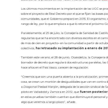
Los últimos movimientos en la implantación de las UGC se produ
sobre el proyecto de Real Decreto por el que se fijan las bases pa
comunidades, que el Gobierno preparó en 2015. El organismo, q
rango de ley, por lo que emplaza a que lo retome el próximo G
Paralelamente, el 29 de julio, la Consejería de Sanidad de Cast
regularlas que se ha encontrado con diversos escollos en el ca
de más de cien en proyecto– en la comunidad a partir de octubre
colectivos,
ha retrasado su implantación a enero de 201
También este verano, el 28 de junio, Osakidetza, la Consejería 
borrador de decreto que regulará dos estructuras paralelas, la
hace años en el País Vasco, carecen de regulación.
“Creemos que son una puerta abierta a la privatización, prime
cosa, se crean un montón de desigualdades que van en contra del
a
Diagonal
Piedad Manjón, delegada de la sección sindical de 
piloto en Valladolid y Zamora en 2012, que
fueron posterior
en estas pruebas también cuentan que disminuye el personal y la
algo que veremos a largo plazo”, añade.