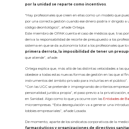
por la unidad se reparte como incentivos
.
“Hay profesionales que creen en ellas como un modelo que puede
por una correcta gestión cuando ese dinero podría ir dirigido a
código deontológico”, añade Ortega.
Este miembro de OPAK cuenta el caso de médicos que, tras po
deriva la responsabilidad de recorte de presupuesto a los prof
sistema en que se da autonomía total a los profesionales que lo 
primera derrota, la imposibilidad de tener un presu
que atiende”, añade.
Ortega explica que, más allá de las distintas velocidades a las q
obedece a todas estas nuevas formas de gestión en las que al fina
instrumentos del ámbito privado para incluirlas en el público”.
“Con las UGC se pretende ir impregnando de criterios empresari
personalidad jurídica propia”, el paso previo a la privatizació
en Sanidad. Algo como lo que ya ocurre con las
Entidades de Ba
microempresas. “Esta desregulación va a generar una introducci
lobbies empresariales”, añade Losada.
De momento, aparte de los sindicatos corporativos de la medici
farmacéuticos y organizaciones de directivos sanita