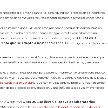
 modernizar el ámbito sanitario, pero reivindicar la recepción de incentivos
 una dotación de mayores recursos es contradictorio, además de chocar con el
ner en marcha una UGC, decidieron abandonar porque “la Administración
esionales”. “La Administración –añade Ortega– intenta venderlo como un
dirijan, pero ya de primeras el presupuesto no es negociable.
Ésa es la
puesto que se adapte a las necesidades
del centro y de la población a la
ue se está implantando en el Estado, “éste es un proyecto a nivel europeo, que
l se identifica la gestión estatal como una gestión ineficiente, y se cogen
ales al personal estatutario, para posteriormente convertirlas en órganos con
n, explica Vicente Losada, del Grupo de Trabajo Auditoría Ciudadana de la Deuda
se Asociativa de Cataluña
, que, con entidad jurídica propia, funcionan como
ón de los procesos de privatización, y una influencia cada vez mayor de los
na y la enfermería,
las UGC se llevan el apoyo de laboratorios
rios
, como muestra la
Guía práctica para la implantación de unidades de