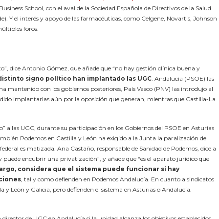
Business School, con el aval de la Sociedad Española de Directivos de la Salud
e). Y el interés y apoyo de las farmacéuticas, como Celgene, No­vartis, Johnson
ltiples foros.
sto”, dice Antonio Gómez, que añade que “no hay gestión clínica buena y
istinto signo político han implantado las UGC
. Andalucía (PSOE) las
 ha mantenido con los gobiernos posteriores, País Vasco (PNV) las introdujo al
dido implantarlas aún por la oposición que generan, mientras que Castilla-La
” a las UGC, durante su participación en los Gobiernos del PSOE en Asturias
mbién Podemos en Castilla y León ha exigido a la Junta la paralización de
 federal es matizada. Ana Castaño, responsable de Sanidad de Podemos, dice a
 puede encubrir una privatización”, y añade que “es el aparato jurídico que
argo, considera que el sistema puede funcionar si hay
aciones
, tal y como defienden en Podemos An­dalucía. En cuanto a sindicatos
y León y Galicia, pero defienden el sistema en Asturias o Andalucía.
 director de UGC en Andalucía si la unidad alcanza los objetivos establecidos.