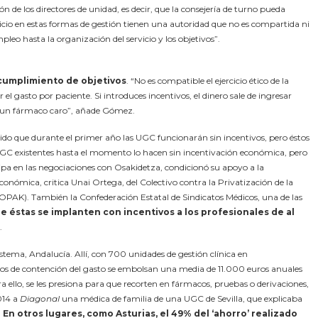
 de los directores de unidad, es decir, que la consejería de turno pueda
ervicio en estas formas de gestión tienen una autoridad que no es compartida ni
eo hasta la organización del servicio y los objetivos”.
 cumplimiento de objetivos
. “No es compatible el ejercicio ético de la
el gasto por paciente. Si introduces incentivos, el dinero sale de ingresar
o un fármaco caro”, añade Gómez.
idido que durante el primer año las UGC funcionarán sin incentivos, pero éstos
 UGC existentes hasta el momento lo hacen sin incentivación económica, pero
cipa en las negociaciones con Osakidetza, condicionó su apoyo a la
conómica, critica Unai Ortega, del Colectivo contra la Privatización de la
AK). También la Con­federación Estatal de Sindicatos Médicos, una de las
e éstas se implanten con incentivos a los profesionales de al
.
ema, Andalucía. Allí, con 700 unidades de gestión clínica en
ivos de contención del gasto se embolsan una media de 11.000 euros anuales
ra ello, se les presiona para que recorten en fármacos, pruebas o derivaciones,
014 a
Diagonal
una médica de familia de una UGC de Sevilla, que explicaba
.
En otros lugares, como Asturias, el 49% del ‘ahorro’ realizado