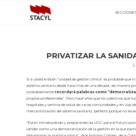
SECCIONE
PRIVATIZAR LA SANID
6
Si a usted le dicen “unidad de gestión clínica” es probable que 
sistema sanitario desde hace más de una década, de manera pr
probablemente
recordará palabras como “democratiza
propios profesionales”. Pero hace años que los colectivos que 
hospitales y centros de salud de varias comunidades y en vías de
mercantilización del sistema sanitario, perfecto porque no leva
“Están introduciendo y preparando las UGC para el futuro porq
vender como una democratización de la gestión en la que parti
distorsionar la práctica clínica”, dice Antonio Gómez, de la
Coor