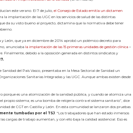
cían este verano. El 7 de julio,
el Consejo de Estado emitía un dictamen
ra la implantación de las UGC en los servicios de salud de las distintas
ue da su visto bueno al proyecto, dictamina que la normativa debe tener
obierno.
illa y León, que ya en diciembre de 2014 aprobó un polémico decreto para
mino, anunciaba
la implantación de las 15 primeras unidades de gestión clínica
–
. Finalmente, debido a la oposición generada en distintos sindicatos y
7.
de Sanidad del País Vasco, presentaba en la Mesa Sectorial de Sanidad un
s Organizaciones Sanitarias Integradas y las UGC. Aunque ambas existen desde
ro porque es una atomización de la sanidad pública, y cuando se atomiza una
 propio sistema; es una bomba de relojería contra el sistema sanitario”, dice
Sanidad de CGT en Castilla y León. En esta comunidad se lanzaron dos pruebas
mente tumbadas por el TSJ
. “Los trabajadores que han estado inmersos
s cargas de trabajo aumentan, y con ello baja la calidad asistencial. Eso es