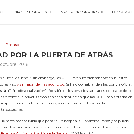
S
INFO. LABORALES
INFO. FUNCIONARIOS
REVISTAS
Prensa
AD POR LA PUERTA DE ATRÁS
 octubre, 2016
ni siquiera le suene. Y sin embargo, las UGC llevan implantándose en nuestro
ogresiva…
y sin hacer demasiado ruido
. Si ha oído hablar de ellas por vía oficial,
ción”
, “profesionalización”, “gestión de los servicios sanitarios por parte de los
luchan contra la privatización sanitaria denuncian que las UGC, implantadas en
 implantación acelerada en otras, son el caballo de Troya de la
nta sospechas.
ue mete menos ruido que pasarle un hospital a Florentino Pérez y se puede
cipan los profesionales, pero realmente se introducen elementos que van a
dinadora Antiprivatización de la Sanidad
(CAS Madrid).