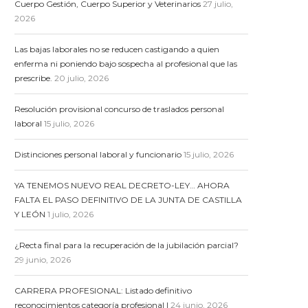
Cuerpo Gestión, Cuerpo Superior y Veterinarios
27 julio,
2026
Las bajas laborales no se reducen castigando a quien
enferma ni poniendo bajo sospecha al profesional que las
prescribe.
20 julio, 2026
Resolución provisional concurso de traslados personal
laboral
15 julio, 2026
Distinciones personal laboral y funcionario
15 julio, 2026
YA TENEMOS NUEVO REAL DECRETO-LEY… AHORA
FALTA EL PASO DEFINITIVO DE LA JUNTA DE CASTILLA
Y LEÓN
1 julio, 2026
¿Recta final para la recuperación de la jubilación parcial?
29 junio, 2026
CARRERA PROFESIONAL: Listado definitivo
reconocimientos categoría profesional I
24 junio, 2026