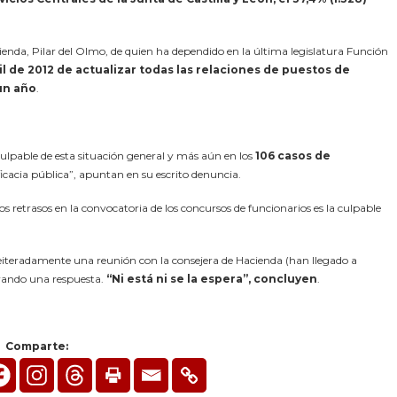
enda, Pilar del Olmo, de quien ha dependido en la última legislatura Función
l de 2012 de actualizar todas las relaciones de puestos de
 un año
.
culpable de esta situación general y más aún en los
106 casos de
eficacia pública”, apuntan en su escrito denuncia.
etrasos en la convocatoria de los concursos de funcionarios es la culpable
o reiteradamente una reunión con la consejera de Hacienda (han llegado a
erando una respuesta.
“Ni está ni se la espera”, concluyen
.
Comparte: