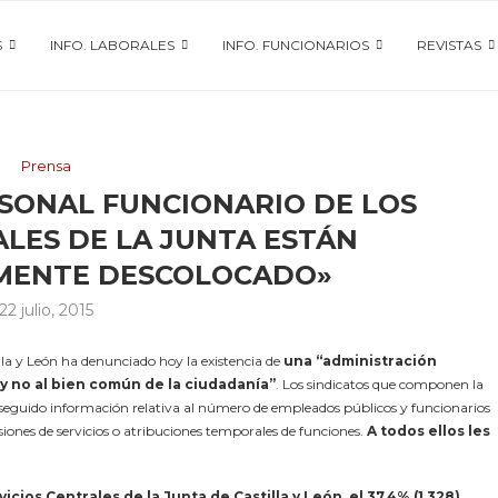
S
INFO. LABORALES
INFO. FUNCIONARIOS
REVISTAS
Prensa
RSONAL FUNCIONARIO DE LOS
ALES DE LA JUNTA ESTÁN
MENTE DESCOLOCADO»
22 julio, 2015
illa y León ha denunciado hoy la existencia de
una “administración
 y no al bien común de la ciudadanía”
. Los sindicatos que componen la
nseguido información relativa al número de empleados públicos y funcionarios
ones de servicios o atribuciones temporales de funciones.
A todos ellos les
icios Centrales de la Junta de Castilla y León, el 37,4% (1.328)