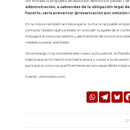
vez firmada la propuesta de resolución definitiva el pasado 3 de
administración, a sabiendas de la obligación legal de
hacerlo, sería prevaricar (prevaricación por omisió
En la misiva también se indica que la Junta no se puede amparar 
concurso “puesto que ya existe un auto del Juzgado de lo Conten
impugna el concurso abierto y permanente de funcionario pidie
medida cautelar solicitada”.
Sin embargo, tras conocerse este nuevo auto judicial, la Plataf
todo lo que se ha hecho mal hasta ahora y volver a la situación
para que el concurso que finalmente se convoque oferte todas la
Fuente: ultimocero.com