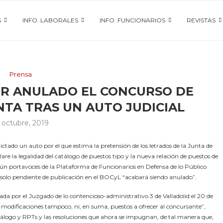
S
INFO. LABORALES
INFO. FUNCIONARIOS
REVISTAS
Prensa
OR ANULADO EL CONCURSO DE
NTA TRAS UN AUTO JUDICIAL
 octubre, 2019
ictado un auto por el que estima la pretensión de los letrados de la Junta de
are la legalidad del catálogo de puestos tipo y la nueva relación de puestos de
ún portavoces de la Plataforma de Funcionarios en Defensa de lo Público
y solo pendiente de publicación en el BOCyL “acabará siendo anulado”.
ada por el Juzgado de lo contencioso-administrativo 3 de Valladolid el 20 de
 modificaciones tampoco, ni, en suma, puestos a ofrecer al concursante”,
atálogo y RPTs y las resoluciones que ahora se impugnan, de tal manera que,