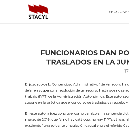
SECCIONE
FUNCIONARIOS DAN P
TRASLADOS EN LA JU
17
El juzgado de lo Contencioso Administrativo 1 de Valladolid ha d
dejar en suspenso la resolución de un recurso hasta que no se acl
trabajo (RPT) de la Administración Autonómica. Este auto, seg
supone en la práctica que el concurso de traslados ya resuelto 
En este auto la juez concluye, como ya hizo en la sentencia dict
marzo de 2018, que “si no hay catálogo, no hay RPTs válidas ni
existiendo “una evidente vinculación causal entre el referido C