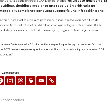
 octubre, la aparición en el BOCyL de los listados
“es un acto debido y si la
 publicar, decidiera mediante una resolución arbitraria no
n impropia) y semejante conducta supondría una infracción penal”
.
en futuras vistas judiciales para no publicar la resolución definitiva del
cioso Administrativo 3 de Valladolid en el que colegio profesional de ICCP
ndo la suspensión cautelar del mismo y el juzgado falla denegando esa
orma en Defensa de lo Público entiende que lo que hayq ue hacer es “anular
 de 2017, antes de que se aprobara el catálogo de puestos tipo y la nueva RPT
s plazas”.
Comparte:
0 comentarios