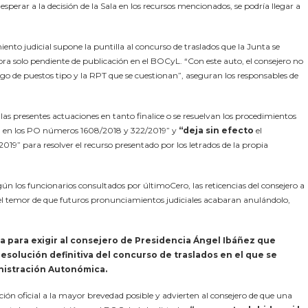
sperar a la decisión de la Sala en los recursos mencionados, se podría llegar a
ento judicial supone la puntilla al concurso de traslados que la Junta se
ra solo pendiente de publicación en el BOCyL. “Con este auto, el consejero no
ogo de puestos tipo y la RPT que se cuestionan”, aseguran los responsables de
 las presentes actuaciones en tanto finalice o se resuelvan los procedimientos
eón en los PO números 1608/2018 y 322/2019” y
“deja sin efecto
el
019” para resolver el recurso presentado por los letrados de la propia
gún los funcionarios consultados por últimoCero, las reticencias del consejero a
te el temor de que futuros pronunciamientos judiciales acabaran anulándolo,
a para exigir al consejero de Presidencia Ángel Ibáñez que
a resolución definitiva del concurso de traslados en el que se
inistración Autonómica.
ción oficial a la mayor brevedad posible y advierten al consejero de que una