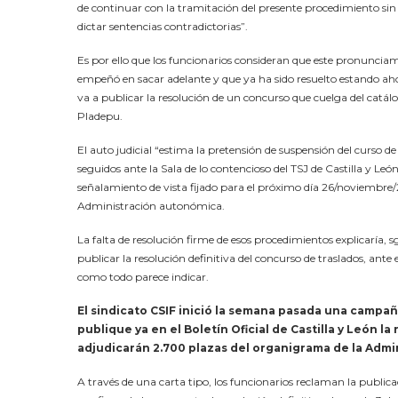
de continuar con la tramitación del presente procedimiento sin e
dictar sentencias contradictorias”.
Es por ello que los funcionarios consideran que este pronunciami
empeñó en sacar adelante y que ya ha sido resuelto estando aho
va a publicar la resolución de un concurso que cuelga del catál
Pladepu.
El auto judicial “estima la pretensión de suspensión del curso de
seguidos ante la Sala de lo contencioso del TSJ de Castilla y L
señalamiento de vista fijado para el próximo día 26/noviembre/2
Administración autonómica.
La falta de resolución firme de esos procedimientos explicaría, s
publicar la resolución definitiva del concurso de traslados, an
como todo parece indicar.
El sindicato CSIF inició la semana pasada una campañ
publique ya en el Boletín Oficial de Castilla y León l
adjudicarán 2.700 plazas del organigrama de la Adm
A través de una carta tipo, los funcionarios reclaman la publica