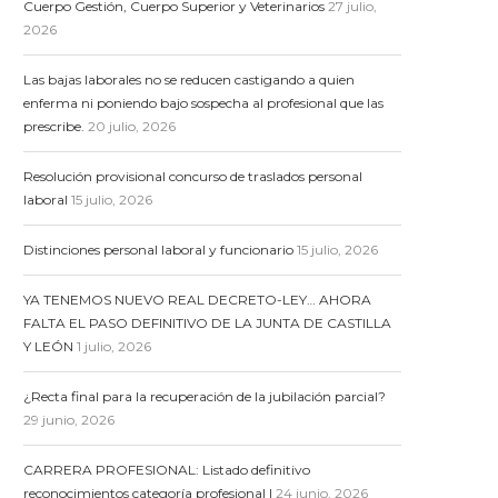
Cuerpo Gestión, Cuerpo Superior y Veterinarios
27 julio,
2026
Las bajas laborales no se reducen castigando a quien
enferma ni poniendo bajo sospecha al profesional que las
prescribe.
20 julio, 2026
Resolución provisional concurso de traslados personal
laboral
15 julio, 2026
Distinciones personal laboral y funcionario
15 julio, 2026
YA TENEMOS NUEVO REAL DECRETO-LEY… AHORA
FALTA EL PASO DEFINITIVO DE LA JUNTA DE CASTILLA
Y LEÓN
1 julio, 2026
¿Recta final para la recuperación de la jubilación parcial?
29 junio, 2026
CARRERA PROFESIONAL: Listado definitivo
reconocimientos categoría profesional I
24 junio, 2026