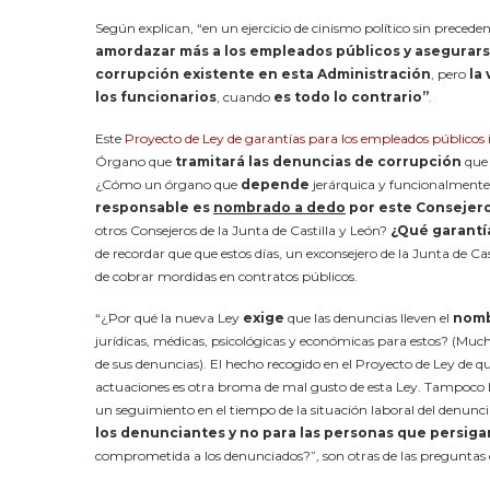
Según explican, “en un ejercicio de cinismo político sin precede
amordazar más a los empleados públicos y asegurars
corrupción existente en esta Administración
, pero
la
los funcionarios
, cuando
es todo lo contrario”
.
Este
Proyecto de Ley de garantías para los empleados públicos
Órgano que
tramitará las denuncias de corrupción
que 
¿Cómo un órgano que
depende
jerárquica y funcionalment
responsable es
nombrado a dedo
por este Consejer
otros Consejeros de la Junta de Castilla y León?
¿Qué garantí
de recordar que que estos días, un exconsejero de la Junta de Ca
de cobrar mordidas en contratos públicos.
“¿Por qué la nueva Ley
exige
que las denuncias lleven el
nomb
jurídicas, médicas, psicológicas y económicas para estos? (Much
de sus denuncias). El hecho recogido en el Proyecto de Ley de qu
actuaciones es otra broma de mal gusto de esta Ley. Tampoco la
un seguimiento en el tiempo de la situación laboral del denunc
los denunciantes y no para las personas que persiga
comprometida a los denunciados?”, son otras de las preguntas 