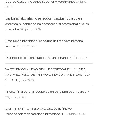
Cuerpo Gestión, Cuerpo Superior y Veterinarios
27 julio,
2026
Las bajas laborales no se reducen castigando a quien
enferma ni poniendo bajo sospecha al profesional que las
prescribe.
20 julio, 2026
Resolución provisional concurso de traslados personal
laboral
15 julio, 2026
Distinciones personal laboral y funcionario
15 julio, 2026
YA TENEMOS NUEVO REAL DECRETO-LEY… AHORA
FALTA EL PASO DEFINITIVO DE LA JUNTA DE CASTILLA
Y LEÓN
1 julio, 2026
¿Recta final para la recuperación de la jubilación parcial?
29 junio, 2026
CARRERA PROFESIONAL: Listado definitivo
reconocimientos categoría profesional I
24 junio, 2026