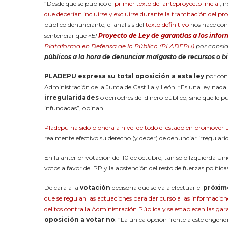
“Desde que se publicó el
primer texto del anteproyecto inicial
, 
que deberían incluirse y excluirse durante la tramitación del pr
público denunciante, el análisis del
texto definitivo
nos hace conc
sentenciar que «
El
Proyecto de Ley de garantías a los info
Plataforma en Defensa de lo Público (PLADEPU)
por consi
públicos a la hora de denunciar malgasto de recursos o b
PLADEPU expresa su total oposición a esta ley
por con
Administración de la Junta de Castilla y León. “Es una ley nada
irregularidades
o derroches del dinero público, sino que le p
infundadas”, opinan.
Pladepu ha sido pionera a nivel de todo el estado en promover
realmente efectivo su derecho (y deber) de denunciar irregulari
En la anterior votación del 10 de octubre, tan solo Izquierda Un
votos a favor del PP y la abstención del resto de fuerzas política
De cara a la
votación
decisoria que se va a efectuar el
próxim
que se regulan las actuaciones para dar curso a las informaci
delitos contra la Administración Pública y se establecen las gar
oposición a votar no
. “La única opción frente a este engend