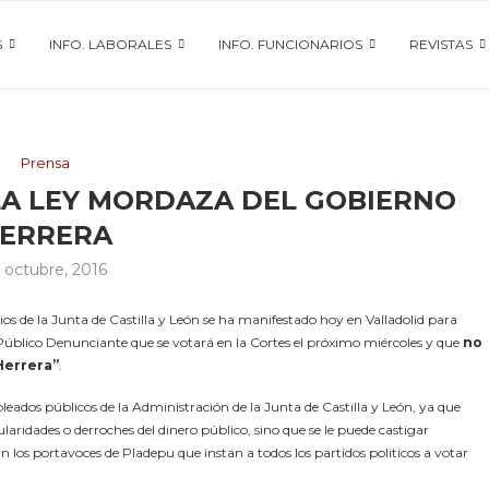
S
INFO. LABORALES
INFO. FUNCIONARIOS
REVISTAS
Prensa
LA LEY MORDAZA DEL GOBIERNO
ERRERA
 octubre, 2016
s de la Junta de Castilla y León se ha manifestado hoy en Valladolid para
 Público Denunciante que se votará en la Cortes el próximo miércoles y que
no
Herrera”
.
eados públicos de la Administración de la Junta de Castilla y León, ya que
aridades o derroches del dinero público, sino que se le puede castigar
 los portavoces de Pladepu que instan a todos los partidos politicos a votar