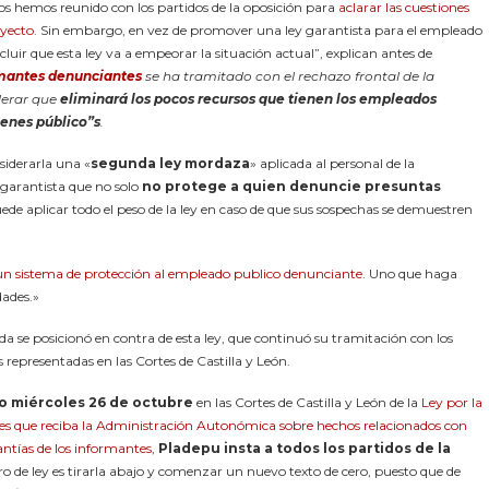
nos hemos reunido con los partidos de la oposición para
aclarar las cuestiones
oyecto
. Sin embargo, en vez de promover una ley garantista para el empleado
luir que esta ley va a empeorar la situación actual”, explican antes de
rmantes denunciantes
se ha tramitado con el rechazo frontal de la
derar que
eliminará los pocos recursos que tienen los empleados
ienes público”s
.
siderarla una «
segunda ley mordaza
» aplicada al personal de la
 garantista que no solo
no protege a quien denuncie presuntas
uede aplicar todo el peso de la ley en caso de que sus sospechas se demuestren
 un sistema de protección al empleado publico denunciante
. Uno que haga
dades.»
ida se posicionó en contra de esta ley, que continuó su tramitación con los
s representadas en las Cortes de Castilla y León.
o miércoles 26 de octubre
en las Cortes de Castilla y León de la
Ley por la
ones que reciba la Administración Autonómica sobre hechos relacionados con
antías de los informantes
,
Pladepu insta a todos los partidos de la
ro de ley es tirarla abajo y comenzar un nuevo texto de cero, puesto que de