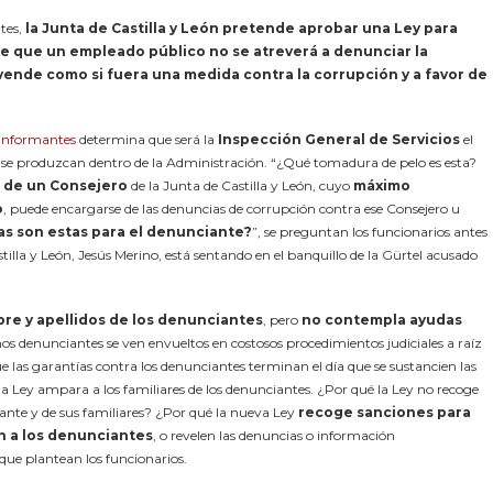
ntes,
la Junta de Castilla y León pretende aprobar una Ley para
e que un empleado público no se atreverá a denunciar la
 vende como si fuera una medida contra la corrupción y a favor de
 informantes
determina que será la
Inspección General de Servicios
el
se produzcan dentro de la Administración. “¿Qué tomadura de pelo es esta?
e
de un Consejero
de la Junta de Castilla y León, cuyo
máximo
o
, puede encargarse de las denuncias de corrupción contra ese Consejero u
as son estas para el denunciante?
”, se preguntan los funcionarios antes
stilla y León, Jesús Merino, está sentando en el banquillo de la Gürtel acusado
re y apellidos de los denunciantes
, pero
no contempla ayudas
os denunciantes se ven envueltos en costosos procedimientos judiciales a raíz
e las garantías contra los denunciantes terminan el día que se sustancien las
 Ley ampara a los familiares de los denunciantes. ¿Por qué la Ley no recoge
iante y de sus familiares? ¿Por qué la nueva Ley
recoge sanciones para
n a los denunciantes
, o revelen las denuncias o información
que plantean los funcionarios.