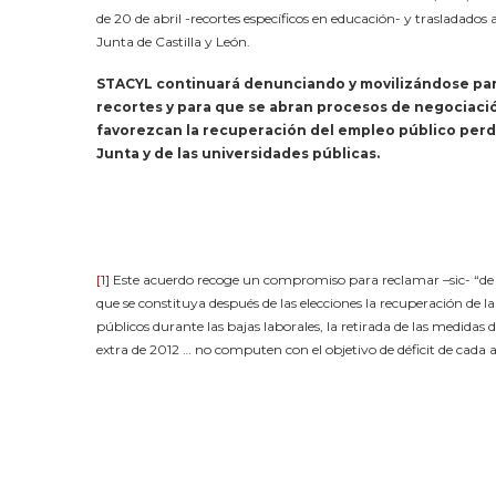
de 20 de abril -recortes específicos en educación- y trasladados
Junta de Castilla y León.
STACYL continuará denunciando y movilizándose para
recortes y para que se abran procesos de negociaci
favorezcan la recuperación del empleo público perdi
Junta y de las universidades públicas.
[1]
Este acuerdo recoge un compromiso para reclamar –sic- “de 
que se constituya después de las elecciones la recuperación de l
públicos durante las bajas laborales, la retirada de las medidas 
extra de 2012 … no computen con el objetivo de déficit de cada 