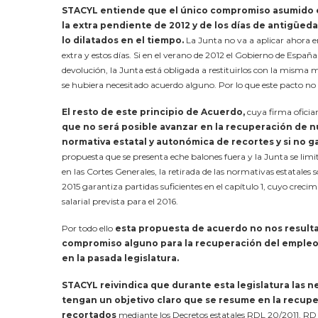
STACYL entiende que el único compromiso asumido en 
la extra pendiente de 2012 y de los días de antigüed
lo dilatados en el tiempo.
La Junta no va a aplicar ahora e
extra y estos días. Si en el verano de 2012 el Gobierno de Espa
devolución, la Junta está obligada a restituirlos con la misma m
se hubiera necesitado acuerdo alguno. Por lo que este pacto no 
El resto de este principio de Acuerdo,
cuya firma oficia
que no será posible avanzar en la recuperación de nu
normativa estatal y autonómica de recortes y si no 
propuesta que se presenta eche balones fuera y la Junta se limi
en las Cortes Generales, la retirada de las normativas estatales 
2015 garantiza partidas suficientes en el capítulo 1, cuyo crec
salarial prevista para el 2016.
Por todo ello
esta propuesta de acuerdo no nos resulta
compromiso alguno para la recuperación del empleo 
en la pasada legislatura.
STACYL reivindica que durante esta legislatura las 
tengan un objetivo claro que se resume en la recuper
recortados
mediante los Decretos estatales RDL 20/2011, RD 