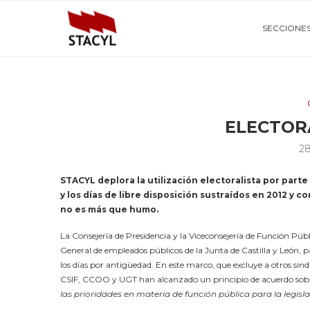
SECCIONE
ELECTOR
28
STACYL deplora la utilización electoralista por parte 
y los días de libre disposición sustraídos en 2012 y 
no es más que humo.
La Consejería de Presidencia y la Viceconsejería de Función Públ
General de empleados públicos de la Junta de Castilla y León, pa
los días por antigüedad. En este marco, que excluye a otros sindi
CSIF, CCOO y UGT han alcanzado un principio de acuerdo sob
las prioridades en materia de función pública para la legisl