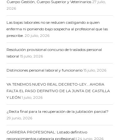
Cuerpo Gestión, Cuerpo Superior y Veterinarios
27 julio,
2026
Las bajas laborales no se reducen castigando a quien
enferma ni poniendo bajo sospecha al profesional que las
prescribe.
20 julio, 2026
Resolución provisional concurso de traslados personal
laboral
15 julio, 2026
Distinciones personal laboral y funcionario
15 julio, 2026
YA TENEMOS NUEVO REAL DECRETO-LEY… AHORA
FALTA EL PASO DEFINITIVO DE LA JUNTA DE CASTILLA
Y LEÓN
1 julio, 2026
¿Recta final para la recuperación de la jubilación parcial?
29 junio, 2026
CARRERA PROFESIONAL: Listado definitivo
reconocimientos categoría profesional I
24 junio, 2026