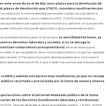
este acuerdo es el de fijar unos plazos para la devolución de
ad, plazos de devolución que STACYL considera insuficientes por
n su restitución la misma celeridad que empleó cuando nos sustrajeron la
ña decretó esos recortes y ahora mediante el RDL 10/2015 ha decretado su
aña que se dieron para aplicar dichos recortes a su personal, sin que para ello
puede calificarse más que de oportunista y de puramente electoralista.
rán previsiblemente el jueves 29 de octubre,
es sencillamente humo, ya
estros derechos laborales y sociales, si no se deroga la
garantizan compromisos presupuestarios.
No es de recibo que la
te a pedir al actual gobierno, de su mismo signo político y al que han apoyado
sobre recortes.
[1]
Tampoco el proyecto de presupuestos de la Junta para el
imiento apenas alcanzará el 2%, lo que impide más avances que la escasa subida
 creíble y además nos parece muy insuficiente, ya que no recoge
público recortado y precarizado por la Junta de manera intensa
negociaciones sobre el personal empleado público de la Junta
ación de los derechos (condiciones laborales y retributivas)
20/2012 -recortes generales al personal empleado público- y el RDL 14/2012