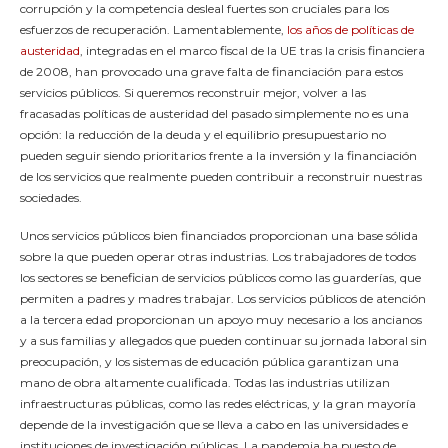
corrupción y la competencia desleal fuertes son cruciales para los
esfuerzos de recuperación. Lamentablemente,
los años de políticas de
austeridad
, integradas en el marco fiscal de la UE tras la crisis financiera
de 2008, han provocado una grave falta de financiación para estos
servicios públicos. Si queremos reconstruir mejor, volver a las
fracasadas políticas de austeridad del pasado simplemente no es una
opción: la reducción de la deuda y el equilibrio presupuestario no
pueden seguir siendo prioritarios frente a la inversión y la financiación
de los servicios que realmente pueden contribuir a reconstruir nuestras
sociedades.
Unos servicios públicos bien financiados proporcionan una base sólida
sobre la que pueden operar otras industrias. Los trabajadores de todos
los sectores se benefician de servicios públicos como las guarderías, que
permiten a padres y madres trabajar. Los servicios públicos de atención
a la tercera edad proporcionan un apoyo muy necesario a los ancianos
y a sus familias y allegados que pueden continuar su jornada laboral sin
preocupación, y los sistemas de educación pública garantizan una
mano de obra altamente cualificada. Todas las industrias utilizan
infraestructuras públicas, como las redes eléctricas, y la gran mayoría
depende de la investigación que se lleva a cabo en las universidades e
instituciones de investigación públicas. La pandemia ha puesto de