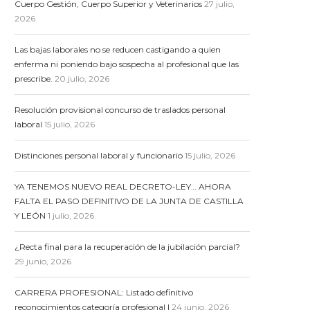
Cuerpo Gestión, Cuerpo Superior y Veterinarios
27 julio,
2026
Las bajas laborales no se reducen castigando a quien
enferma ni poniendo bajo sospecha al profesional que las
prescribe.
20 julio, 2026
Resolución provisional concurso de traslados personal
laboral
15 julio, 2026
Distinciones personal laboral y funcionario
15 julio, 2026
YA TENEMOS NUEVO REAL DECRETO-LEY… AHORA
FALTA EL PASO DEFINITIVO DE LA JUNTA DE CASTILLA
Y LEÓN
1 julio, 2026
¿Recta final para la recuperación de la jubilación parcial?
29 junio, 2026
CARRERA PROFESIONAL: Listado definitivo
reconocimientos categoría profesional I
24 junio, 2026