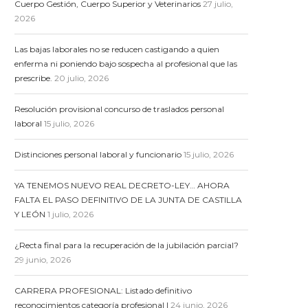
Cuerpo Gestión, Cuerpo Superior y Veterinarios
27 julio,
2026
Las bajas laborales no se reducen castigando a quien
enferma ni poniendo bajo sospecha al profesional que las
prescribe.
20 julio, 2026
Resolución provisional concurso de traslados personal
laboral
15 julio, 2026
Distinciones personal laboral y funcionario
15 julio, 2026
YA TENEMOS NUEVO REAL DECRETO-LEY… AHORA
FALTA EL PASO DEFINITIVO DE LA JUNTA DE CASTILLA
Y LEÓN
1 julio, 2026
¿Recta final para la recuperación de la jubilación parcial?
29 junio, 2026
CARRERA PROFESIONAL: Listado definitivo
reconocimientos categoría profesional I
24 junio, 2026