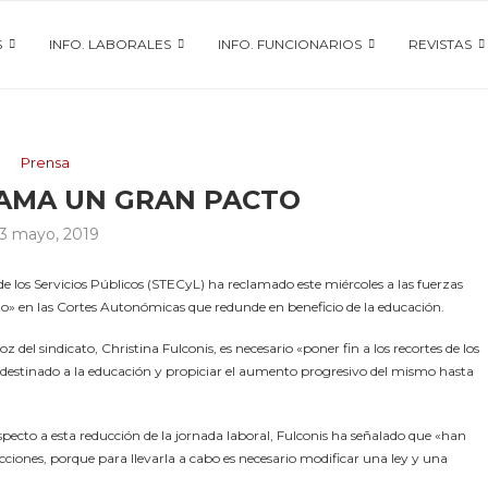
S
INFO. LABORALES
INFO. FUNCIONARIOS
REVISTAS
Prensa
LAMA UN GRAN PACTO
3 mayo, 2019
e los Servicios Públicos (STECyL) ha reclamado este miércoles a las fuerzas
to» en las Cortes Autonómicas que redunde en beneficio de la educación.
 del sindicato, Christina Fulconis, es necesario «poner fin a los recortes de los
o destinado a la educación y propiciar el aumento progresivo del mismo hasta
specto a esta reducción de la jornada laboral, Fulconis ha señalado que «han
iones, porque para llevarla a cabo es necesario modificar una ley y una