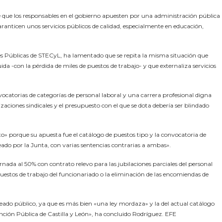
 que los responsables en el gobierno apuesten por una administración pública
anticen unos servicios públicos de calidad, especialmente en educación,
es Públicas de STECyL, ha lamentado que se repita la misma situación que
a -con la pérdida de miles de puestos de trabajo- y que externaliza servicios
vocatorias de categorías de personal laboral y una carrera profesional digna
zaciones sindicales y el presupuesto con el que se dota debería ser blindado
ito» porque su apuesta fue el catálogo de puestos tipo y la convocatoria de
nteado por la Junta, con varias sentencias contrarias a ambas».
jornada al 50% con contrato relevo para las jubilaciones parciales del personal
uestos de trabajo del funcionariado o la eliminación de las encomiendas de
leado público, ya que es más bien «una ley mordaza» y la del actual catálogo
 Función Pública de Castilla y León», ha concluido Rodríguez. EFE