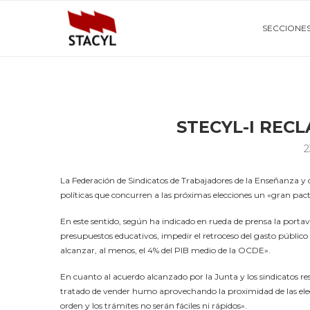
SECCIONE
STECYL-I REC
2
La Federación de Sindicatos de Trabajadores de la Enseñanza y d
políticas que concurren a las próximas elecciones un «gran pac
En este sentido, según ha indicado en rueda de prensa la portavoz
presupuestos educativos, impedir el retroceso del gasto públic
alcanzar, al menos, el 4% del PIB medio de la OCDE».
En cuanto al acuerdo alcanzado por la Junta y los sindicatos re
tratado de vender humo aprovechando la proximidad de las elecc
orden y los trámites no serán fáciles ni rápidos».