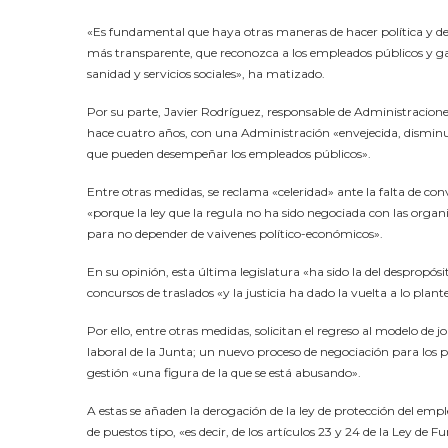
«Es fundamental que haya otras maneras de hacer política y de
más transparente, que reconozca a los empleados públicos y gar
sanidad y servicios sociales», ha matizado.
Por su parte, Javier Rodríguez, responsable de Administracion
hace cuatro años, con una Administración «envejecida, disminuid
que pueden desempeñar los empleados públicos».
Entre otras medidas, se reclama «celeridad» ante la falta de con
«porque la ley que la regula no ha sido negociada con las organi
para no depender de vaivenes político-económicos».
En su opinión, esta última legislatura «ha sido la del despropós
concursos de traslados «y la justicia ha dado la vuelta a lo pla
Por ello, entre otras medidas, solicitan el regreso al modelo de 
laboral de la Junta; un nuevo proceso de negociación para los p
gestión «una figura de la que se está abusando».
A estas se añaden la derogación de la ley de protección del emp
de puestos tipo, «es decir, de los artículos 23 y 24 de la Ley de