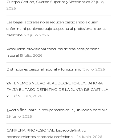
Cuerpo Gestión, Cuerpo Superior y Veterinarios
27 julio,
2026
Las bajas laborales no se reducen castigando a quien
enferma ni poniendo bajo sospecha al profesional que las
prescribe.
20 julio, 2026
Resolución provisional concurso de traslados personal
laboral
15 julio, 2026
Distinciones personal laboral y funcionario
15 julio, 2026
YA TENEMOS NUEVO REAL DECRETO-LEY… AHORA
FALTA EL PASO DEFINITIVO DE LA JUNTA DE CASTILLA
Y LEÓN
1 julio, 2026
¿Recta final para la recuperación de la jubilación parcial?
29 junio, 2026
CARRERA PROFESIONAL: Listado definitivo
reconocimientos categoría profesional I
24 junio, 2026