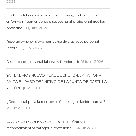
2026
reminiscencia del totalitarismo
Las bajas laborales no se reducen castigando a quien
enferma ni poniendo bajo sospecha al profesional que las
prescribe.
20 julio, 2026
Resolución provisional concurso de traslados personal
laboral
15 julio, 2026
Distinciones personal laboral y funcionario
15 julio, 2026
YA TENEMOS NUEVO REAL DECRETO-LEY… AHORA
FALTA EL PASO DEFINITIVO DE LA JUNTA DE CASTILLA
Y LEÓN
1 julio, 2026
¿Recta final para la recuperación de la jubilación parcial?
29 junio, 2026
CARRERA PROFESIONAL: Listado definitivo
reconocimientos categoría profesional I
24 junio, 2026