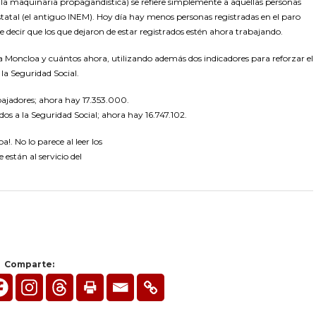
o la maquinaria propagandística) se refiere simplemente a aquellas personas
tatal (el antiguo INEM). Hoy día hay menos personas registradas en el paro
e decir que los que dejaron de estar registrados estén ahora trabajando.
a Moncloa y cuántos ahora, utilizando además dos indicadores para reforzar el
la Seguridad Social.
bajadores; ahora hay 17.353.000.
dos a la Seguridad Social; ahora hay 16.747.102.
. No lo parece al leer los
stán al servicio del
Comparte: