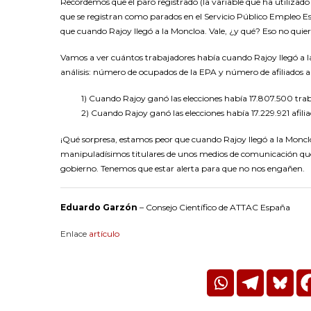
Recordemos que el paro registrado (la variable que ha utilizad
que se registran como parados en el Servicio Público Empleo Es
que cuando Rajoy llegó a la Moncloa. Vale, ¿y qué? Eso no quier
Vamos a ver cuántos trabajadores había cuando Rajoy llegó a l
análisis: número de ocupados de la EPA y número de afiliados a 
1) Cuando Rajoy ganó las elecciones había 17.807.500 tra
2) Cuando Rajoy ganó las elecciones había 17.229.921 afilia
¡Qué sorpresa, estamos peor que cuando Rajoy llegó a la Moncloa!
manipuladísimos titulares de unos medios de comunicación que e
gobierno. Tenemos que estar alerta para que no nos engañen.
Eduardo Garzón
– Consejo Científico de ATTAC España
Enlace
artículo