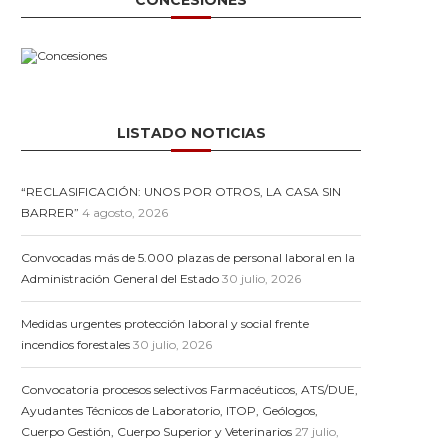
CONCESIONES
LISTADO NOTICIAS
“RECLASIFICACIÓN: UNOS POR OTROS, LA CASA SIN
BARRER”
4 agosto, 2026
Convocadas más de 5.000 plazas de personal laboral en la
Administración General del Estado
30 julio, 2026
Medidas urgentes protección laboral y social frente
incendios forestales
30 julio, 2026
Convocatoria procesos selectivos Farmacéuticos, ATS/DUE,
Ayudantes Técnicos de Laboratorio, ITOP, Geólogos,
Cuerpo Gestión, Cuerpo Superior y Veterinarios
27 julio,
Ley de Seguridad y la
Lo que las cuent