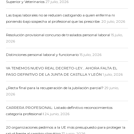
Superior y Veterinarios
27 julio, 2026
Las bajas laborales no se reducen castigando a quien enferma ni
poniendo bajo sospecha al profesional que las prescribe.
20 julio, 2026
Resolución provisional concurso de traslados personal laboral
15 julio,
2026
Distinciones personal laboral y funcionario
15 julio, 2026
YA TENEMOS NUEVO REAL DECRETO-LEY… AHORA FALTA EL
PASO DEFINITIVO DE LA JUNTA DE CASTILLA Y LEÓN
1 julio, 2026
¿Recta final para la recuperación de la jubilación parcial?
29 junio,
2026
CARRERA PROFESIONAL: Listado definitivo reconocimientos
categoría profesional I
24 junio, 2026
20 organizaciones pedimos a la UE más presupuesto para proteger la
salud frente al cambio climático
17 junio, 2026