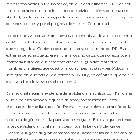
avanzando hacia un futuro mejor, en igualdad y libertad. El 23 de abril
ha sido siempre un símbolo histórico de reivindicación y de lucha por la
libertad, por la democracia, por la defensa de los servicios públicos y los
derechos sociales y por el progreso de nuestra Comunidad.
Los derechos y libertades que hemos ido conquistando a lo largo de más
de 40 años de democracia están amenazados por la extrema derecha
que ha llegado al Gobierno de nuestra tierra de la mano del PP. Esa
extrema derecha que quiere anular a los sindicatos; que no reconoce la
memoria histórica; que tampoco cree en la igualdad real entre
hombres y mujeres; que cuestiona, con tintes racistas y xenófobos, la
inmigración; que persigue al colectivo LGTBI y, en definitiva, que odia la
diversidad, el pluralismo y el bien común.
Es irracional negar la existencia de la violencia machista, con 11 mujeres
y un niño asesinado en lo que va de año y con sesenta mujeres
asesinadas, de media, cada año. Rechazamos de pleno el empeño de la
ultraderecha en tratar de convencernos para volver a esconder la
violencia de género tras la puerta de los hogares. Eso es lo que pretende
la Ley de Violencia Intrafamiliar: desvirtuar la Ley de Violencia de
Género, que goza de gran consenso social, desterrar las políticas con las
que estábamos avanzando en combatir sus causas y negar el apoyo