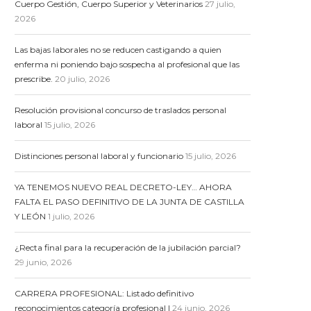
Cuerpo Gestión, Cuerpo Superior y Veterinarios
27 julio,
2026
Las bajas laborales no se reducen castigando a quien
enferma ni poniendo bajo sospecha al profesional que las
prescribe.
20 julio, 2026
Resolución provisional concurso de traslados personal
laboral
15 julio, 2026
Distinciones personal laboral y funcionario
15 julio, 2026
YA TENEMOS NUEVO REAL DECRETO-LEY… AHORA
FALTA EL PASO DEFINITIVO DE LA JUNTA DE CASTILLA
Y LEÓN
1 julio, 2026
¿Recta final para la recuperación de la jubilación parcial?
29 junio, 2026
CARRERA PROFESIONAL: Listado definitivo
reconocimientos categoría profesional I
24 junio, 2026