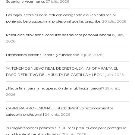
Superior y Veterinarios
27 julio, 2026
Las bajas laborales no se reducen castigando a quien enferma ni
poniendo bajo sospecha al profesional que las prescribe.
20 julio, 2026
Resolución provisional concurso de traslados personal laboral
15 julio,
2026
Distinciones personal laboral y funcionario
15 julio, 2026
YA TENEMOS NUEVO REAL DECRETO-LEY… AHORA FALTA EL
PASO DEFINITIVO DE LA JUNTA DE CASTILLA Y LEÓN
1 julio, 2026
¿Recta final para la recuperación de la jubilación parcial?
29 junio,
2026
CARRERA PROFESIONAL: Listado definitivo reconocimientos
categoría profesional I
24 junio, 2026
20 organizaciones pedimos a la UE más presupuesto para proteger la
salud frente al cambio climático
17 junio, 2026