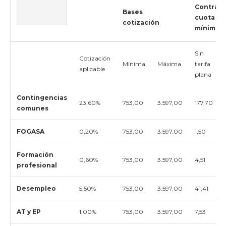
Contrato
Bases
cuota
cotización
mínima
Sin
Cotización
Mínima
Máxima
tarifa
aplicable
plana
Contingencias
23,60%
753,00
3.597,00
177,70
comunes
FOGASA
0,20%
753,00
3.597,00
1,50
Formación
0,60%
753,00
3.597,00
4,51
profesional
Desempleo
5,50%
753,00
3.597,00
41,41
AT y EP
1,00%
753,00
3.597,00
7,53