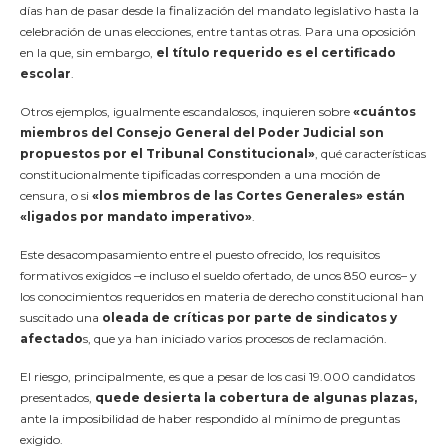
días han de pasar desde la finalización del mandato legislativo hasta la
celebración de unas elecciones, entre tantas otras. Para una oposición
en la que, sin embargo,
el título requerido es el certificado
escolar
.
Otros ejemplos, igualmente escandalosos, inquieren sobre
«cuántos
miembros del Consejo General del Poder Judicial son
propuestos por el Tribunal Constitucional»
, qué características
constitucionalmente tipificadas corresponden a una moción de
censura, o si
«los miembros de las Cortes Generales» están
«ligados por mandato imperativo»
.
Este desacompasamiento entre el puesto ofrecido, los requisitos
formativos exigidos –e incluso el sueldo ofertado, de unos 850 euros– y
los conocimientos requeridos en materia de derecho constitucional han
suscitado una
oleada de críticas por parte de sindicatos y
afectado
s, que ya han iniciado varios procesos de reclamación.
El riesgo, principalmente, es que a pesar de los casi 19.000 candidatos
presentados,
quede desierta la cobertura de algunas plazas,
ante la imposibilidad de haber respondido al mínimo de preguntas
exigido.