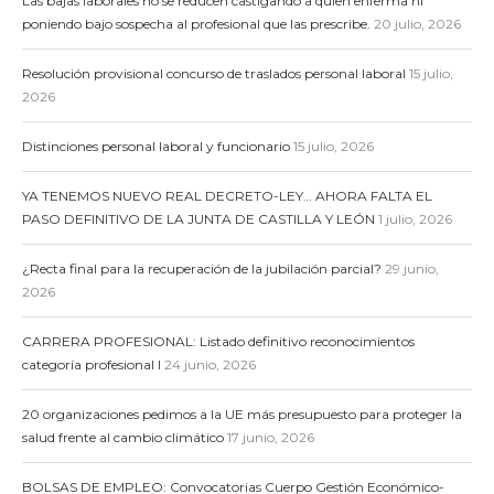
Las bajas laborales no se reducen castigando a quien enferma ni
poniendo bajo sospecha al profesional que las prescribe.
20 julio, 2026
Resolución provisional concurso de traslados personal laboral
15 julio,
2026
Distinciones personal laboral y funcionario
15 julio, 2026
YA TENEMOS NUEVO REAL DECRETO-LEY… AHORA FALTA EL
PASO DEFINITIVO DE LA JUNTA DE CASTILLA Y LEÓN
1 julio, 2026
¿Recta final para la recuperación de la jubilación parcial?
29 junio,
2026
CARRERA PROFESIONAL: Listado definitivo reconocimientos
categoría profesional I
24 junio, 2026
20 organizaciones pedimos a la UE más presupuesto para proteger la
salud frente al cambio climático
17 junio, 2026
BOLSAS DE EMPLEO: Convocatorias Cuerpo Gestión Económico-