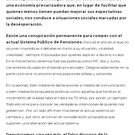
una economía precarizadora que, en lugar de facilitar que
quienes menos tienen puedan mejorar sus expectativas
sociales, nos conduce a situaciones sociales marcadas por
la desesperación.
Existe una conspiración permanente para romper con el
actual Sistema Público de Pensiones.
Raro es el año en el que no
ocurren maniobras o debates en torno a su situación, vitalidad,
viabilidad… siempre impulsados por quienes aspiran a llevarlo a cabo.
En el Parlamento tenemos fuerzas políticas como PP, Vox y Junts,
claramente situadas en el bando privatizador. Desgraciadamente, en la
parte contraria no encontramos posiciones sólidas y solventes.
En ocasiones, bien mediante declaraciones a medios de comunicación,
o bien mediante propuestas políticas como aquellas que facilitan el
incremento de la edad laboral hasta los 72 años, por poner un ejemplo.
Todo ello sirve para conocer las verdaderas intenciones de quienes nos
gobiernan. Por un lado afirman mantener el actual sistema sin
cambios y, por otro, se toman en consideración propuestas que
suponen una alteración del actual sistema.
Denunciamos, una vez más, el falso discurso de la