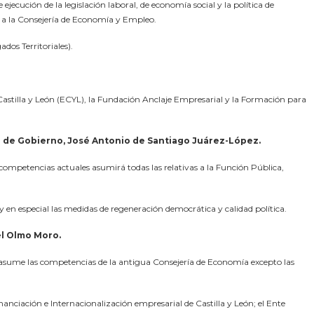
ecución de la legislación laboral, de economía social y la política de
 a la Consejería de Economía y Empleo.
dos Territoriales).
Castilla y León (ECYL), la Fundación Anclaje Empresarial y la Formación para
o de Gobierno, José Antonio de Santiago Juárez-López.
 competencias actuales asumirá todas las relativas a la Función Pública,
en especial las medidas de regeneración democrática y calidad política.
el Olmo Moro.
asume las competencias de la antigua Consejería de Economía excepto las
nanciación e Internacionalización empresarial de Castilla y León; el Ente