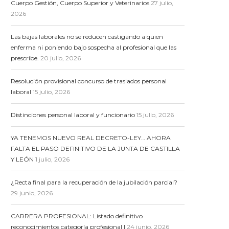
Cuerpo Gestión, Cuerpo Superior y Veterinarios
27 julio,
2026
Las bajas laborales no se reducen castigando a quien
enferma ni poniendo bajo sospecha al profesional que las
prescribe.
20 julio, 2026
Resolución provisional concurso de traslados personal
laboral
15 julio, 2026
Distinciones personal laboral y funcionario
15 julio, 2026
YA TENEMOS NUEVO REAL DECRETO-LEY… AHORA
FALTA EL PASO DEFINITIVO DE LA JUNTA DE CASTILLA
Y LEÓN
1 julio, 2026
¿Recta final para la recuperación de la jubilación parcial?
29 junio, 2026
CARRERA PROFESIONAL: Listado definitivo
reconocimientos categoría profesional I
24 junio, 2026