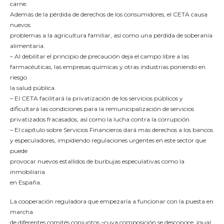
carne.
Además de la pérdida de derechos de los consumidores, el CETA causa
nuevos
problemas a la agricultura familiar, así como una pérdida de soberanía
alimentaria.
– Al debilitar el principio de precaución deja el campo libre a las
farmacéuticas, las empresas químicas y otras industrias poniendo en
riesgo
la salud pública.
– El CETA facilitará la privatización de los servicios públicos y
dificultará las condiciones para la remunicipalización de servicios
privatizados fracasados, así como la lucha contra la corrupción.
– El capítulo sobre Servicios Financieros dará más derechos a los bancos
y especuladores, impidiendo regulaciones urgentes en este sector que
puede
provocar nuevos estallidos de burbujas especulativas como la
inmobiliaria
en España.
La cooperación reguladora que empezaría a funcionar con la puesta en
marcha
de diferentes comités conjuntos –cuya composición se desconoce, igual