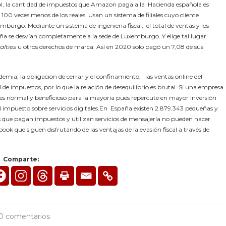
ol, la cantidad de impuestos que Amazon paga a la Hacienda española es
 100 veces menos de los reales. Usan un sistema de filiales cuyo cliente
mburgo. Mediante un sistema de ingeniería fiscal, el total de ventas y los
ña se desvían completamente a la sede de Luxemburgo. Y elige tal lugar
alties
u otros derechos de marca. Así en 2020 solo pagó un 7,08 de sus
emia, la obligación de cerrar y el confinamiento, las ventas online del
 impuestos, por lo que la relación de desequilibrio es brutal. Si una empresa
s normal y beneficioso para la mayoría pues repercute en mayor inversión
 el impuesto sobre servicios digitales.En España existen 2.879.343 pequeñas y
que pagan impuestos y utilizan servicios de mensajería no pueden hacer
k que siguen disfrutando de las ventajas de la evasión fiscal a través de
Comparte:
0 comentarios