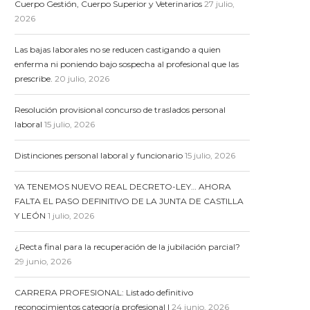
Cuerpo Gestión, Cuerpo Superior y Veterinarios
27 julio,
2026
Las bajas laborales no se reducen castigando a quien
enferma ni poniendo bajo sospecha al profesional que las
prescribe.
20 julio, 2026
Resolución provisional concurso de traslados personal
laboral
15 julio, 2026
Distinciones personal laboral y funcionario
15 julio, 2026
YA TENEMOS NUEVO REAL DECRETO-LEY… AHORA
FALTA EL PASO DEFINITIVO DE LA JUNTA DE CASTILLA
Y LEÓN
1 julio, 2026
¿Recta final para la recuperación de la jubilación parcial?
29 junio, 2026
CARRERA PROFESIONAL: Listado definitivo
reconocimientos categoría profesional I
24 junio, 2026