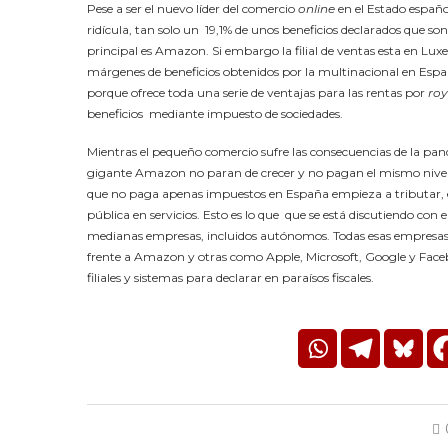
Pese a ser el nuevo líder del comercio
online
en el Estado españ
ridícula, tan solo un 19,1% de unos beneficios declarados que son
principal es Amazon. Si embargo la filial de ventas esta en Luxe
márgenes de beneficios obtenidos por la multinacional en Espa
porque ofrece toda una serie de ventajas para las rentas por
roy
beneficios mediante impuesto de sociedades.
Mientras el pequeño comercio sufre las consecuencias de la pand
gigante Amazon no paran de crecer y no pagan el mismo nivel de
que no paga apenas impuestos en España empieza a tributar, e
pública en servicios. Esto es lo que que se está discutiendo con
medianas empresas, incluidos autónomos. Todas esas empresas 
frente a Amazon y otras como Apple, Microsoft, Google y Faceboo
filiales y sistemas para declarar en paraísos fiscales.