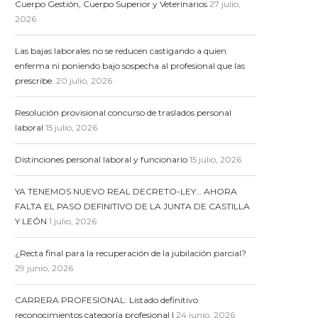
Cuerpo Gestión, Cuerpo Superior y Veterinarios
27 julio,
2026
Las bajas laborales no se reducen castigando a quien
enferma ni poniendo bajo sospecha al profesional que las
prescribe.
20 julio, 2026
Resolución provisional concurso de traslados personal
laboral
15 julio, 2026
Distinciones personal laboral y funcionario
15 julio, 2026
YA TENEMOS NUEVO REAL DECRETO-LEY… AHORA
FALTA EL PASO DEFINITIVO DE LA JUNTA DE CASTILLA
Y LEÓN
1 julio, 2026
¿Recta final para la recuperación de la jubilación parcial?
29 junio, 2026
CARRERA PROFESIONAL: Listado definitivo
reconocimientos categoría profesional I
24 junio, 2026