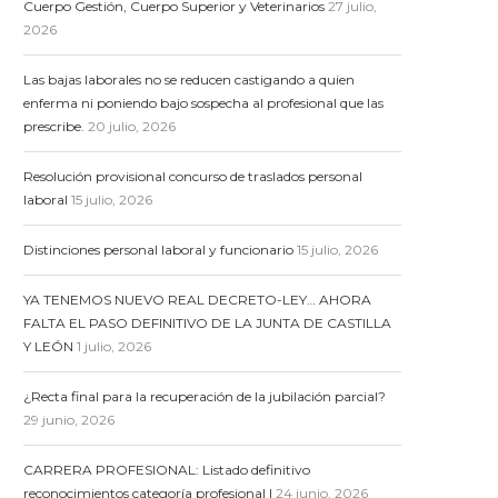
Cuerpo Gestión, Cuerpo Superior y Veterinarios
27 julio,
2026
Las bajas laborales no se reducen castigando a quien
enferma ni poniendo bajo sospecha al profesional que las
prescribe.
20 julio, 2026
Resolución provisional concurso de traslados personal
laboral
15 julio, 2026
Distinciones personal laboral y funcionario
15 julio, 2026
YA TENEMOS NUEVO REAL DECRETO-LEY… AHORA
FALTA EL PASO DEFINITIVO DE LA JUNTA DE CASTILLA
Y LEÓN
1 julio, 2026
¿Recta final para la recuperación de la jubilación parcial?
29 junio, 2026
CARRERA PROFESIONAL: Listado definitivo
reconocimientos categoría profesional I
24 junio, 2026