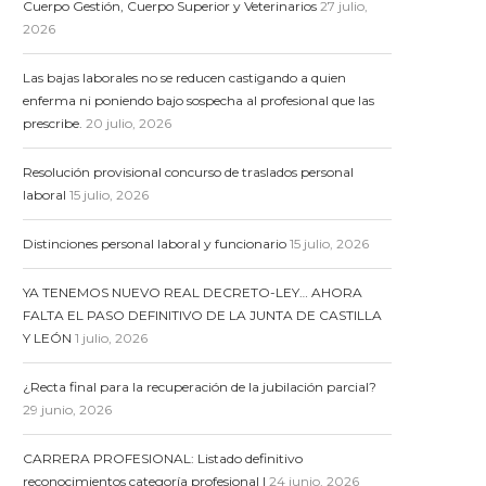
Cuerpo Gestión, Cuerpo Superior y Veterinarios
27 julio,
2026
Las bajas laborales no se reducen castigando a quien
enferma ni poniendo bajo sospecha al profesional que las
prescribe.
20 julio, 2026
Resolución provisional concurso de traslados personal
laboral
15 julio, 2026
Distinciones personal laboral y funcionario
15 julio, 2026
YA TENEMOS NUEVO REAL DECRETO-LEY… AHORA
FALTA EL PASO DEFINITIVO DE LA JUNTA DE CASTILLA
Y LEÓN
1 julio, 2026
¿Recta final para la recuperación de la jubilación parcial?
29 junio, 2026
CARRERA PROFESIONAL: Listado definitivo
reconocimientos categoría profesional I
24 junio, 2026