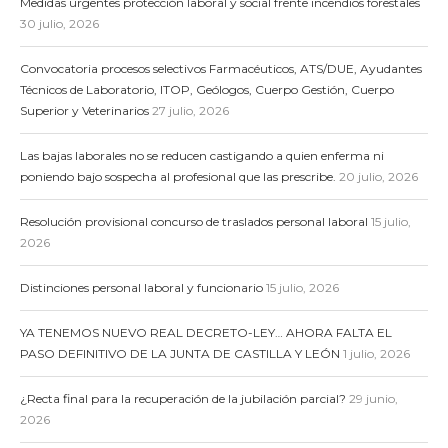
Medidas urgentes protección laboral y social frente incendios forestales
30 julio, 2026
Convocatoria procesos selectivos Farmacéuticos, ATS/DUE, Ayudantes
Técnicos de Laboratorio, ITOP, Geólogos, Cuerpo Gestión, Cuerpo
Superior y Veterinarios
27 julio, 2026
Las bajas laborales no se reducen castigando a quien enferma ni
poniendo bajo sospecha al profesional que las prescribe.
20 julio, 2026
Resolución provisional concurso de traslados personal laboral
15 julio,
2026
Distinciones personal laboral y funcionario
15 julio, 2026
YA TENEMOS NUEVO REAL DECRETO-LEY… AHORA FALTA EL
PASO DEFINITIVO DE LA JUNTA DE CASTILLA Y LEÓN
1 julio, 2026
¿Recta final para la recuperación de la jubilación parcial?
29 junio,
2026