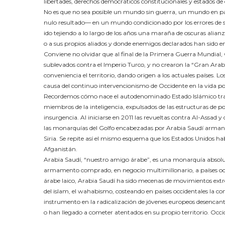
libertades, derechos democráticos constitucionales y estados 
No es que no sea posible un mundo sin guerra, un mundo en paz
nulo resultado― en un mundo condicionado por los errores de su
ido tejiendo a lo largo de los años una maraña de oscuras alianz
o a sus propios aliados y donde enemigos declarados han sid
Conviene no olvidar que al final de la Primera Guerra Mundial
sublevados contra el Imperio Turco, y no crearon la “Gran Arabi
conveniencia el territorio, dando origen a los actuales países. Lo
causa del continuo intervencionismo de Occidente en la vida polí
Recordemos cómo nace el autodenominado Estado Islámico tras l
miembros de la inteligencia, expulsados de las estructuras de p
insurgencia. Al iniciarse en 2011 las revueltas contra Al-Assad y 
las monarquías del Golfo encabezadas por Arabia Saudí arman y fi
Siria. Se repite así el mismo esquema que los Estados Unidos ha
Afganistán.
Arabia Saudí, “nuestro amigo árabe”, es una monarquía absoluti
armamento comprado, en negocio multimillonario, a países occ
árabe laico, Arabia Saudí ha sido mecenas de movimientos ext
del islam, el wahabismo, costeando en países occidentales la co
instrumento en la radicalización de jóvenes europeos desencant
o han llegado a cometer atentados en su propio territorio. Occ