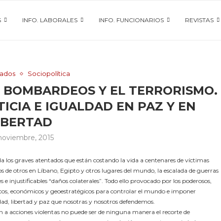
S
INFO. LABORALES
INFO. FUNCIONARIOS
REVISTAS
ados
Sociopolítica
S BOMBARDEOS Y EL TERRORISMO.
ICIA E IGUALDAD EN PAZ Y EN
IBERTAD
noviembre, 2015
a los graves atentados que están costando la vida a centenares de víctimas
os de otros en Líbano, Egipto y otros lugares del mundo, la escalada de guerras
 e injustificables “daños colaterales”. Todo ello provocado por los poderosos,
íticos, económicos y geoestratégicos para controlar el mundo e imponer
aldad, libertad y paz que nosotras y nosotros defendemos.
n a acciones violentas no puede ser de ninguna manera el recorte de