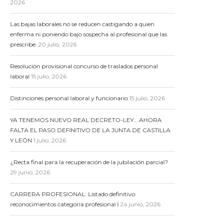
2026
Las bajas laborales no se reducen castigando a quien
enferma ni poniendo bajo sospecha al profesional que las
prescribe.
20 julio, 2026
Resolución provisional concurso de traslados personal
laboral
15 julio, 2026
Distinciones personal laboral y funcionario
15 julio, 2026
YA TENEMOS NUEVO REAL DECRETO-LEY… AHORA
FALTA EL PASO DEFINITIVO DE LA JUNTA DE CASTILLA
Y LEÓN
1 julio, 2026
¿Recta final para la recuperación de la jubilación parcial?
29 junio, 2026
CARRERA PROFESIONAL: Listado definitivo
20 organizaciones pedimos a la
ESCUELAS DE CAL
reconocimientos categoría profesional I
24 junio, 2026
UE más presupuesto...
denuncia que la Co