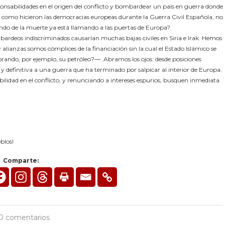
nsabilidades en el origen del conflicto y bombardear un país en guerra donde
al como hicieron las democracias europeas durante la Guerra Civil Española, no
ndo de la muerte ya está llamando a las puertas de Europa?
bombardeos indiscriminados causarían muchas bajas civiles en Siria e Irak. Hemos
 alianzas somos cómplices de la financiación sin la cual el Estado Islámico se
rando, por ejemplo, su petróleo?―. Abramos los ojos: desde posiciones
y definitiva a una guerra que ha terminado por salpicar al interior de Europa.
lidad en el conflicto, y renunciando a intereses espurios, busquen inmediata
blos!
Comparte:
0 comentarios