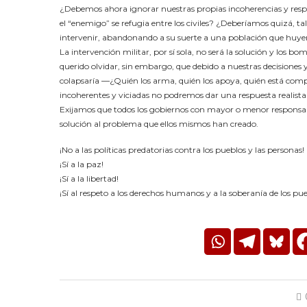
¿Debemos ahora ignorar nuestras propias incoherencias y respo
el “enemigo” se refugia entre los civiles? ¿Deberíamos quizá, t
intervenir, abandonando a su suerte a una población que huye
La intervención militar, por sí sola, no será la solución y los 
querido olvidar, sin embargo, que debido a nuestras decisiones y
colapsaría ―¿Quién los arma, quién los apoya, quién está comp
incoherentes y viciadas no podremos dar una respuesta realista 
Exijamos que todos los gobiernos con mayor o menor responsabi
solución al problema que ellos mismos han creado.
¡No a las políticas predatorias contra los pueblos y las personas!
¡Sí a la paz!
¡Sí a la libertad!
¡Sí al respeto a los derechos humanos y a la soberanía de los pue