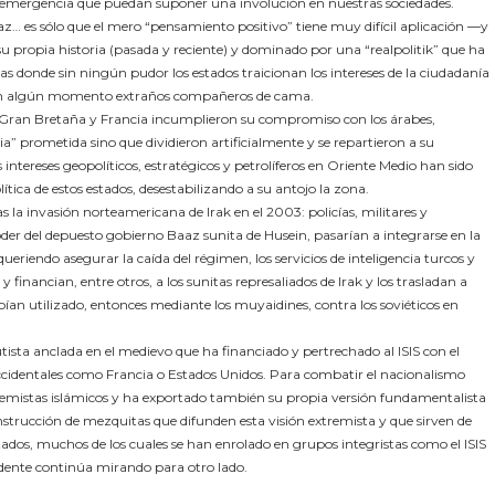
de emergencia que puedan suponer una involución en nuestras sociedades.
… es sólo que el mero “pensamiento positivo” tiene muy difícil aplicación ―y
 propia historia (pasada y reciente) y dominado por una “realpolitik” que ha
as donde sin ningún pudor los estados traicionan los intereses de la ciudadanía
o en algún momento extraños compañeros de cama.
, Gran Bretaña y Francia incumplieron su compromiso con los árabes,
a” prometida sino que dividieron artificialmente y se repartieron a su
s intereses geopolíticos, estratégicos y petrolíferos en Oriente Medio han sido
tica de estos estados, desestabilizando a su antojo la zona.
a invasión norteamericana de Irak en el 2003: policías, militares y
oder del depuesto gobierno Baaz sunita de Husein, pasarían a integrarse en la
queriendo asegurar la caída del régimen, los servicios de inteligencia turcos y
nancian, entre otros, a los sunitas represaliados de Irak y los trasladan a
bían utilizado, entonces mediante los muyaidines, contra los soviéticos en
sta anclada en el medievo que ha financiado y pertrechado al ISIS con el
identales como Francia o Estados Unidos. Para combatir el nacionalismo
remistas islámicos y ha exportado también su propia versión fundamentalista
nstrucción de mezquitas que difunden esta visión extremista y que sirven de
ados, muchos de los cuales se han enrolado en grupos integristas como el ISIS
idente continúa mirando para otro lado.