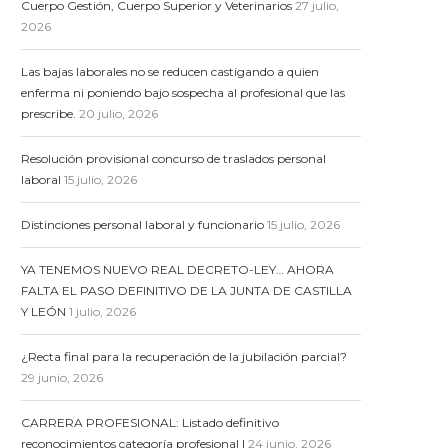
Cuerpo Gestión, Cuerpo Superior y Veterinarios
27 julio,
2026
Las bajas laborales no se reducen castigando a quien
enferma ni poniendo bajo sospecha al profesional que las
prescribe.
20 julio, 2026
Resolución provisional concurso de traslados personal
laboral
15 julio, 2026
Distinciones personal laboral y funcionario
15 julio, 2026
YA TENEMOS NUEVO REAL DECRETO-LEY… AHORA
FALTA EL PASO DEFINITIVO DE LA JUNTA DE CASTILLA
Y LEÓN
1 julio, 2026
¿Recta final para la recuperación de la jubilación parcial?
29 junio, 2026
CARRERA PROFESIONAL: Listado definitivo
reconocimientos categoría profesional I
24 junio, 2026