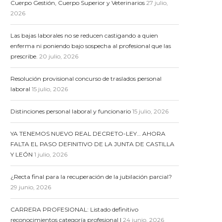
Cuerpo Gestión, Cuerpo Superior y Veterinarios
27 julio,
2026
Las bajas laborales no se reducen castigando a quien
enferma ni poniendo bajo sospecha al profesional que las
prescribe.
20 julio, 2026
Resolución provisional concurso de traslados personal
laboral
15 julio, 2026
Distinciones personal laboral y funcionario
15 julio, 2026
YA TENEMOS NUEVO REAL DECRETO-LEY… AHORA
FALTA EL PASO DEFINITIVO DE LA JUNTA DE CASTILLA
Y LEÓN
1 julio, 2026
¿Recta final para la recuperación de la jubilación parcial?
29 junio, 2026
CARRERA PROFESIONAL: Listado definitivo
reconocimientos categoría profesional I
24 junio, 2026