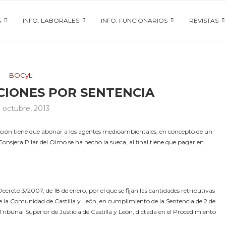
S
INFO. LABORALES
INFO. FUNCIONARIOS
REVISTAS
BOCyL
CIONES POR SENTENCIA
 octubre, 2013
ación tiene que abonar a los agentes medioambientales, en concepto de un
onsjera Pilar del Olmo se ha hecho la sueca, al final tiene que pagar en
reto 3/2007, de 18 de enero, por el que se fijan las cantidades retributivas
de la Comunidad de Castilla y León, en cumplimiento de la Sentencia de 2 de
ribunal Superior de Justicia de Castilla y León, dictada en el Procedimiento