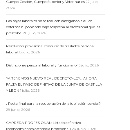
Cuerpo Gestión, Cuerpo Superior y Veterinarios
27 julio,
2026
Las bajas laborales no se reducen castigando a quien
enferma ni poniendo bajo sospecha al profesional que las
prescribe.
20 julio, 2026
Resolución provisional concurso de traslados personal
laboral
15 julio, 2026
Distinciones personal laboral y funcionario
15 julio, 2026
YA TENEMOS NUEVO REAL DECRETO-LEY… AHORA
FALTA EL PASO DEFINITIVO DE LA JUNTA DE CASTILLA
Y LEÓN
1 julio, 2026
¿Recta final para la recuperación de la jubilación parcial?
29 junio, 2026
CARRERA PROFESIONAL: Listado definitivo
reconocimientos categoría profesional I
24 junio, 2026