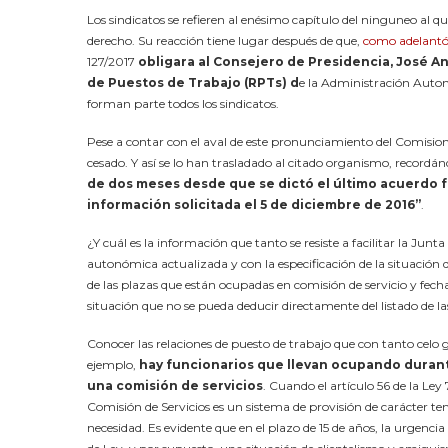
Los sindicatos se refieren al enésimo capítulo del ninguneo al q
derecho. Su reacción tiene lugar después de que,
como adelantó
127/2017
obligara al Consejero de Presidencia, José An
de Puestos de Trabajo (RPTs) d
e la Administración Auton
forman parte todos los sindicatos.
Pese a contar con el aval de este pronunciamiento del Comisiona
cesado. Y así se lo han trasladado al citado organismo, recor
de dos meses desde que se dictó el último acuerdo f
información solicitada el 5 de diciembre de 2016”
.
¿Y cuál es la información que tanto se resiste a facilitar la Junt
autonómica actualizada y con la especificación de la situación 
de las plazas que están ocupadas en comisión de servicio y fecha 
situación que no se pueda deducir directamente del listado de la
Conocer las relaciones de puesto de trabajo que con tanto celo 
ejemplo,
hay funcionarios que llevan ocupando durant
una comisión de servicios
. Cuando el artículo 56 de la Le
Comisión de Servicios es un sistema de provisión de carácter 
necesidad. Es evidente que en el plazo de 15 de años, la urgenci