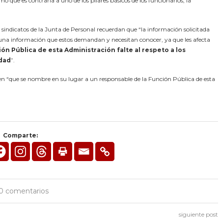
o que es contraria a uno de los pilares básicos de los funcionarios, la
s sindicatos de la Junta de Personal recuerdan que “la información solicitada
 una información que estos demandan y necesitan conocer, ya que les afecta
ón Pública de esta Administración falte al respeto a los
edad
”.
den “que se nombre en su lugar a un responsable de la Función Pública de esta
Comparte:
0 comentarios
siguiente post