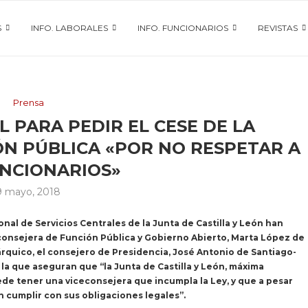
S
INFO. LABORALES
INFO. FUNCIONARIOS
REVISTAS
Prensa
 PARA PEDIR EL CESE DE LA
ÓN PÚBLICA «POR NO RESPETAR A
UNCIONARIOS»
9 mayo, 2018
al de Servicios Centrales de la Junta de Castilla y León han
econsejera de Función Pública y Gobierno Abierto, Marta López de
rárquico, el consejero de Presidencia, José Antonio de Santiago-
la que aseguran que “la Junta de Castilla y León, máxima
ede tener una viceconsejera que incumpla la Ley, y que a pesar
in cumplir con sus obligaciones legales”.