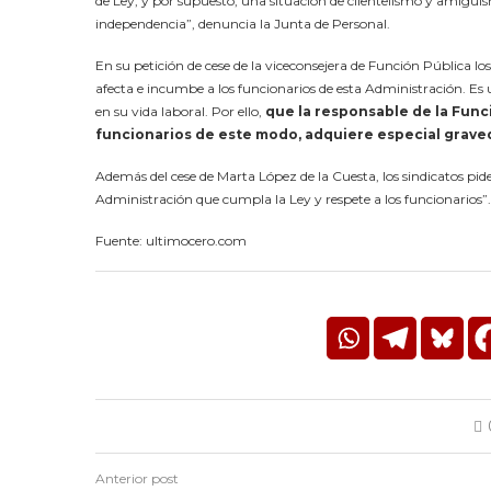
de Ley, y por supuesto, una situación de clientelismo y amiguism
independencia”, denuncia la Junta de Personal.
En su petición de cese de la viceconsejera de Función Pública lo
afecta e incumbe a los funcionarios de esta Administración. Es
en su vida laboral. Por ello,
que la responsable de la Funci
funcionarios de este modo, adquiere especial grav
Además del cese de Marta López de la Cuesta, los sindicatos pi
Administración que cumpla la Ley y respete a los funcionarios”.
Fuente: ultimocero.com
Anterior post