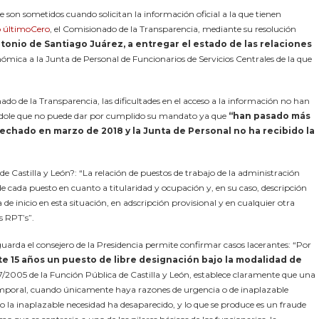
ue son sometidos cuando solicitan la información oficial a la que tienen
 últimoCero
, el Comisionado de la Transparencia, mediante su resolución
tonio de Santiago Juárez, a entregar el estado de las relaciones
ómica a la Junta de Personal de Funcionarios de Servicios Centrales de la que
do de la Transparencia, las dificultades en el acceso a la información no han
dándole que no puede dar por cumplido su mandato ya que
“han pasado más
echado en marzo de 2018 y la Junta de Personal no ha recibido la
a de Castilla y León?: “La relación de puestos de trabajo de la administración
de cada puesto en cuanto a titularidad y ocupación y, en su caso, descripción
de inicio en esta situación, en adscripción provisional y en cualquier otra
s RPT’s”.
guarda el consejero de la Presidencia permite confirmar casos lacerantes: “Por
e 15 años un puesto de libre designación bajo la modalidad de
y 7/2005 de la Función Pública de Castilla y León, establece claramente que una
temporal, cuando únicamente haya razones de urgencia o de inaplazable
a o la inaplazable necesidad ha desaparecido, y lo que se produce es un fraude