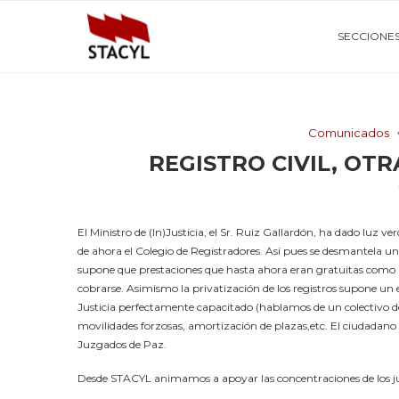
SECCIONE
Comunicados
REGISTRO CIVIL, OT
El Ministro de (In)Justicia, el Sr. Ruiz Gallardón, ha dado luz v
de ahora el Colegio de Registradores.
Así pues se desmantela un 
supone que prestaciones que hasta ahora eran gratuitas como l
cobrarse. Asimismo la privatización de los registros supone un 
Justicia perfectamente capacitado (hablamos de un colectivo de 
movilidades forzosas, amortización de plazas,etc. El ciudadano d
Juzgados de Paz.
Desde STACYL animamos a apoyar las concentraciones de los juev