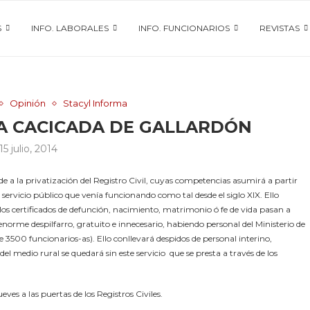
S
INFO. LABORALES
INFO. FUNCIONARIOS
REVISTAS
Opinión
Stacyl Informa
RA CACICADA DE GALLARDÓN
15 julio, 2014
erde a la privatización del Registro Civil, cuyas competencias asumirá a partir
servicio público que venía funcionando como tal desde el siglo XIX. Ello
os certificados de defunción, nacimiento, matrimonio ó fe de vida pasan a
enorme despilfarro, gratuito e innecesario, habiendo personal del Ministerio de
3500 funcionarios-as). Ello conllevará despidos de personal interino,
el medio rural se quedará sin este servicio que se presta a través de los
es a las puertas de los Registros Civiles.