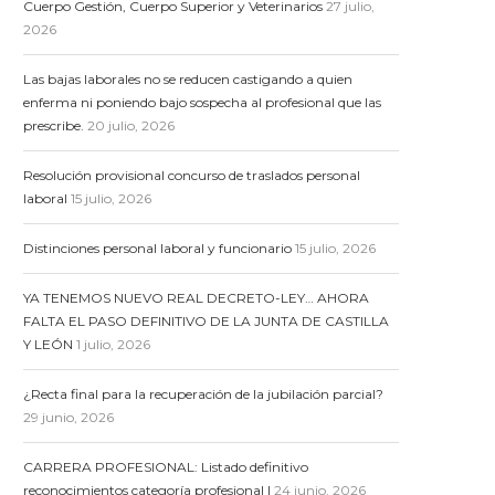
Cuerpo Gestión, Cuerpo Superior y Veterinarios
27 julio,
2026
Las bajas laborales no se reducen castigando a quien
enferma ni poniendo bajo sospecha al profesional que las
prescribe.
20 julio, 2026
Resolución provisional concurso de traslados personal
laboral
15 julio, 2026
Distinciones personal laboral y funcionario
15 julio, 2026
YA TENEMOS NUEVO REAL DECRETO-LEY… AHORA
FALTA EL PASO DEFINITIVO DE LA JUNTA DE CASTILLA
Y LEÓN
1 julio, 2026
¿Recta final para la recuperación de la jubilación parcial?
29 junio, 2026
CARRERA PROFESIONAL: Listado definitivo
reconocimientos categoría profesional I
24 junio, 2026