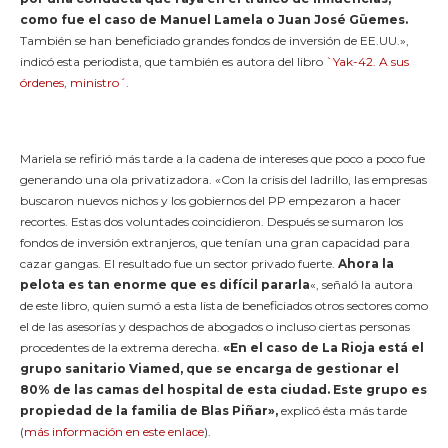
como fue el caso de Manuel Lamela o Juan José Güemes.
También se han beneficiado grandes fondos de inversión de EE.UU.»,
indicó esta periodista, que también es autora del libro
`Yak-42. A sus
órdenes, ministro´.
Mariela se refirió más tarde a la cadena de intereses que poco a poco fue
generando una ola privatizadora. «Con la crisis del ladrillo, las empresas
buscaron nuevos nichos y los gobiernos del PP empezaron a hacer
recortes. Estas dos voluntades coincidieron. Después se sumaron los
fondos de inversión extranjeros, que tenían una gran capacidad para
cazar gangas. El resultado fue un sector privado fuerte.
Ahora la
pelota es tan enorme que es difícil pararla
«, señaló la autora
de este libro, quien sumó a esta lista de beneficiados otros sectores como
el de las asesorías y despachos de abogados o incluso ciertas personas
procedentes de la extrema derecha.
«En el caso de La Rioja está el
grupo sanitario Viamed, que se encarga de gestionar el
80% de las camas del hospital de esta ciudad. Este grupo es
propiedad de la familia de Blas Piñar»,
explicó ésta más tarde
(
más información en este enlace
).