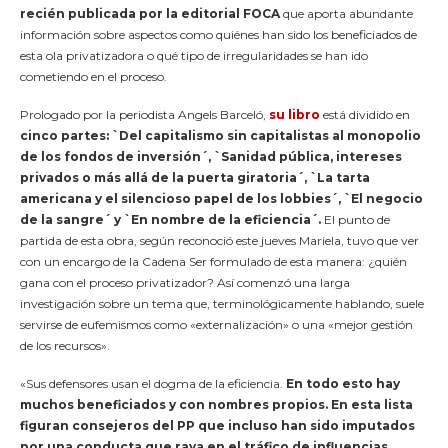
recién publicada por la editorial FOCA
que aporta abundante
información sobre aspectos como quiénes han sido los beneficiados de
esta ola privatizadora o qué tipo de irregularidades se han ido
cometiendo en el proceso.
Prologado por la periodista Angels Barceló,
su libro
está dividido en
cinco partes: `Del capitalismo sin capitalistas al monopolio
de los fondos de inversión´, `Sanidad pública, intereses
privados o más allá de la puerta giratoria´, `La tarta
americana y el silencioso papel de los lobbies´, `El negocio
de la sangre´ y `En nombre de la eficiencia´.
El punto de
partida de esta obra, según reconoció este jueves Mariela, tuvo que ver
con un encargo de la Cadena Ser formulado de esta manera: ¿quién
gana con el proceso privatizador? Así comenzó una larga
investigación sobre un tema que, terminológicamente hablando, suele
servirse de eufemismos como «externalización» o una «mejor gestión
de los recursos».
«Sus defensores usan el dogma de la eficiencia.
En todo esto hay
muchos beneficiados y con nombres propios. En esta lista
figuran consejeros del PP que incluso han sido imputados
por una conducta que raya en el tráfico de influencias,