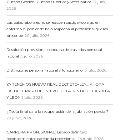
Cuerpo Gestión, Cuerpo Superior y Veterinarios
27 julio,
2026
Las bajas laborales no se reducen castigando a quien
enferma ni poniendo bajo sospecha al profesional que las
prescribe.
20 julio, 2026
Resolución provisional concurso de traslados personal
laboral
15 julio, 2026
Distinciones personal laboral y funcionario
15 julio, 2026
YA TENEMOS NUEVO REAL DECRETO-LEY… AHORA
FALTA EL PASO DEFINITIVO DE LA JUNTA DE CASTILLA
Y LEÓN
1 julio, 2026
¿Recta final para la recuperación de la jubilación parcial?
29 junio, 2026
CARRERA PROFESIONAL: Listado definitivo
reconocimientos categoría profesional I
24 junio, 2026