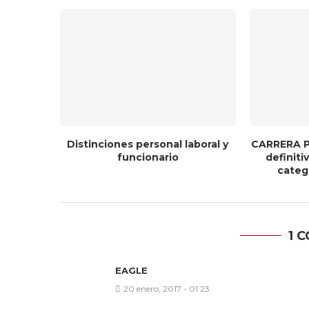
Distinciones personal laboral y
CARRERA P
funcionario
definit
catego
1 
EAGLE
20 enero, 2017 - 01:23