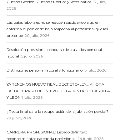
Cuerpo Gestión, Cuerpo Superior y Veterinarios
27 julio,
2026
Las bajas laborales no se reducen castigando a quien
enferma ni poniendo bajo sospecha al profesional que las
prescribe.
20 julio, 2026
Resolución provisional concurso de traslados personal
laboral
15 julio, 2026
Distinciones personal laboral y funcionario
15 julio, 2026
YA TENEMOS NUEVO REAL DECRETO-LEY… AHORA
FALTA EL PASO DEFINITIVO DE LA JUNTA DE CASTILLA
Y LEÓN
1 julio, 2026
¿Recta final para la recuperación de la jubilación parcial?
29 junio, 2026
CARRERA PROFESIONAL: Listado definitivo
reconocimientos categoría profesional I
24 junio, 2026