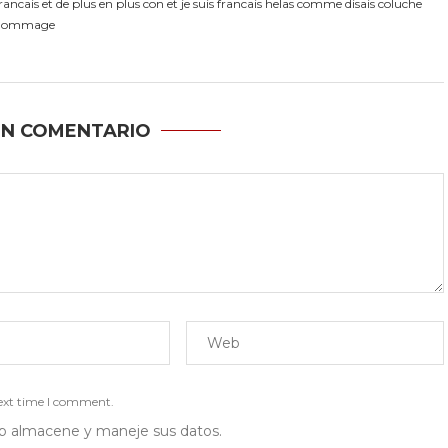
rancais et de plus en plus con et je suis francais helas comme disais coluche
ca dommage
UN COMENTARIO
next time I comment.
 web almacene y maneje sus datos.