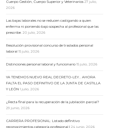
Cuerpo Gestión, Cuerpo Superior y Veterinarios
27 julio,
2026
Las bajas laborales no se reducen castigando a quien
enferma ni poniendo bajo sospecha al profesional que las
prescribe.
20 julio, 2026
Resolución provisional concurso de traslados personal
laboral
15 julio, 2026
Distinciones personal laboral y funcionario
15 julio, 2026
YA TENEMOS NUEVO REAL DECRETO-LEY… AHORA
FALTA EL PASO DEFINITIVO DE LA JUNTA DE CASTILLA
Y LEÓN
1 julio, 2026
¿Recta final para la recuperación de la jubilación parcial?
29 junio, 2026
CARRERA PROFESIONAL: Listado definitivo
reconocimientos categoría profesional I
24 junio, 2026