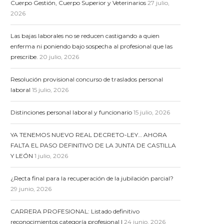
Cuerpo Gestión, Cuerpo Superior y Veterinarios
27 julio,
2026
Las bajas laborales no se reducen castigando a quien
enferma ni poniendo bajo sospecha al profesional que las
prescribe.
20 julio, 2026
Resolución provisional concurso de traslados personal
laboral
15 julio, 2026
Distinciones personal laboral y funcionario
15 julio, 2026
YA TENEMOS NUEVO REAL DECRETO-LEY… AHORA
FALTA EL PASO DEFINITIVO DE LA JUNTA DE CASTILLA
Y LEÓN
1 julio, 2026
¿Recta final para la recuperación de la jubilación parcial?
29 junio, 2026
CARRERA PROFESIONAL: Listado definitivo
reconocimientos categoría profesional I
24 junio, 2026