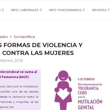
S
INFO. LABORALES
INFO. FUNCIONARIOS
REVISTAS
ados
Sociopolítica
 FORMAS DE VIOLENCIA Y
N CONTRA LAS MUJERES
 febrero, 2018
tersindical se suma al
al Femenina (MGF)
ia Cero con la Mutilación
ufrido una de las peores
desde la lactancia hasta la
os menores y mayores, se les
enital, etc.