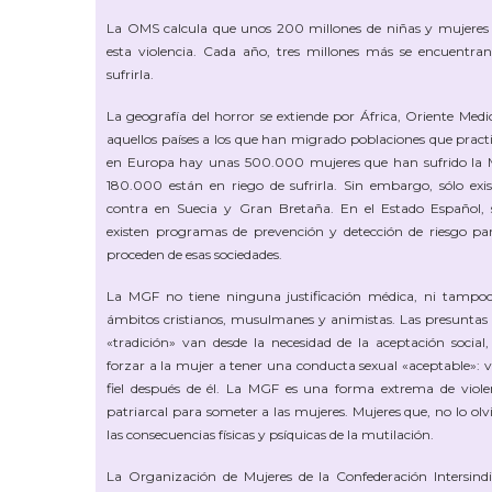
La OMS calcula que unos 200 millones de niñas y mujeres 
esta violencia. Cada año, tres millones más se encuentran
sufrirla.
La geografía del horror se extiende por África, Oriente Med
aquellos países a los que han migrado poblaciones que pract
en Europa hay unas 500.000 mujeres que han sufrido la 
180.000 están en riego de sufrirla. Sin embargo, sólo exis
contra en Suecia y Gran Bretaña. En el Estado Español, s
existen programas de prevención y detección de riesgo par
proceden de esas sociedades.
La MGF no tiene ninguna justificación médica, ni tampoco
ámbitos cristianos, musulmanes y animistas. Las presunta
«tradición» van desde la necesidad de la aceptación social,
forzar a la mujer a tener una conducta sexual «aceptable»: 
fiel después de él. La MGF es una forma extrema de violen
patriarcal para someter a las mujeres. Mujeres que, no lo ol
las consecuencias físicas y psíquicas de la mutilación.
La Organización de Mujeres de la Confederación Intersindi