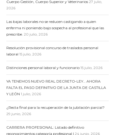
Cuerpo Gestión, Cuerpo Superior y Veterinarios
27 julio,
2026
Las bajas laborales no se reducen castigando a quien
enferma ni poniendo bajo sospecha al profesional que las
prescribe.
20 julio, 2026
Resolución provisional concurso de traslados personal
laboral
15 julio, 2026
Distinciones personal laboral y funcionario
15 julio, 2026
YA TENEMOS NUEVO REAL DECRETO-LEY… AHORA
FALTA EL PASO DEFINITIVO DE LA JUNTA DE CASTILLA
Y LEÓN
1 julio, 2026
¿Recta final para la recuperación de la jubilación parcial?
29 junio, 2026
CARRERA PROFESIONAL: Listado definitivo
reconocimientos categoría profesional I
24 junio, 2026