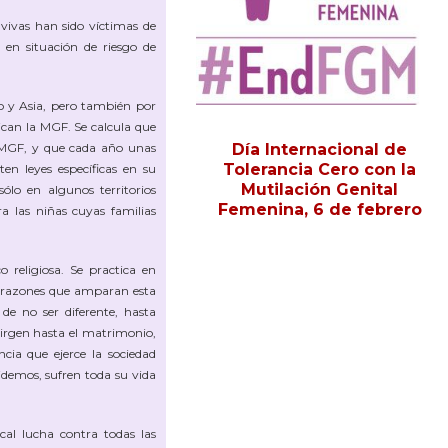
vivas han sido víctimas de
 en situación de riesgo de
io y Asia, pero también por
ican la MGF. Se calcula que
MGF, y que cada año unas
Día Internacional de
Tolerancia Cero con la
ten leyes específicas en su
Mutilación Genital
ólo en algunos territorios
Femenina, 6 de febrero
a las niñas cuyas familias
 religiosa. Se practica en
s razones que amparan esta
 de no ser diferente, hasta
virgen hasta el matrimonio,
cia que ejerce la sociedad
videmos, sufren toda su vida
cal lucha contra todas las